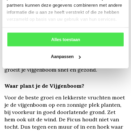
perfect is voor zowel moderne als traditionele
partners kunnen deze gegevens combineren met andere
tuinen.
informatie die u aan ze heeft verstrekt of die ze hebben
verzameld op basis van uw gebruik van hun services.
Onderhoudsarm
De Ficus carica is relatief eenvoudig te
Alles toestaan
verzorgen en kan goed tegen droogte. Dit maakt
de boom ideaal voor tuinen in Nederland, waar
de zomers soms kurkdroog kunnen zijn. Met de
Aanpassen
juiste algemene verzorging en wat aandacht
groeit je vijgenboom snel en gezond.
Waar plant je de Vijgenboom?
Voor de beste groei en lekkerste vruchten moet
je de vijgenboom op een zonnige plek planten,
bij voorkeur in goed doorlatende grond. Zet
hem ook uit de wind. De Ficus houdt niet van
tocht. Dus tegen een muur of in een hoek waar