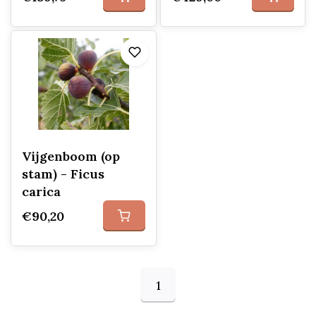
Vijgenboom (op
stam) - Ficus
carica
€90,20
1