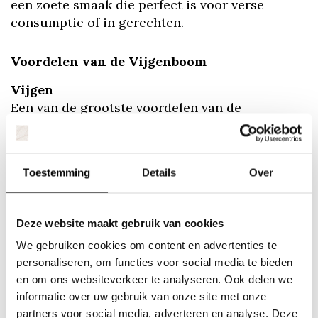
een zoete smaak die perfect is voor verse
consumptie of in gerechten.
Voordelen van de Vijgenboom
Vijgen
Een van de grootste voordelen van de
vijgenboom is natuurlijk de heerlijke vruchten,
die ook in Nederland te oogsten zijn. Vijgen zijn
rijk aan voedingsstoffen, vezels en
Toestemming
Details
Over
antioxidanten. Ze kunnen vers worden gegeten,
gedroogd, of gebruikt in verschillende culinaire
gerechten, zoals salades, desserts en jam.
Deze website maakt gebruik van cookies
We gebruiken cookies om content en advertenties te
Sierwaarde
personaliseren, om functies voor social media te bieden
De vijgenboom voegt esthetische waarde toe
en om ons websiteverkeer te analyseren. Ook delen we
aan je tuin. De grote bladeren en de unieke
informatie over uw gebruik van onze site met onze
vruchten zorgen voor een tropische flair, wat
partners voor social media, adverteren en analyse. Deze