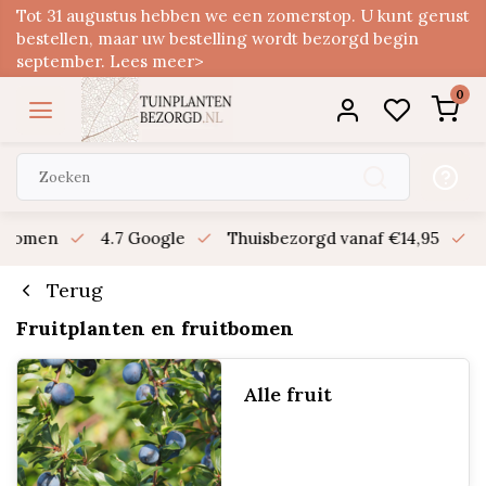
Tot 31 augustus hebben we een zomerstop. U kunt gerust
bestellen, maar uw bestelling wordt bezorgd begin
september. Lees meer>
0
n bomen
4.7 Google
Thuisbezorgd vanaf €14,95
B
Terug
Fruitplanten en fruitbomen
Alle fruit