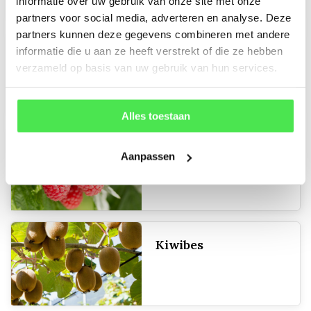
informatie over uw gebruik van onze site met onze
partners voor social media, adverteren en analyse. Deze
partners kunnen deze gegevens combineren met andere
informatie die u aan ze heeft verstrekt of die ze hebben
Druivenplanten
verzameld op basis van uw gebruik van hun services.
Alles toestaan
Framboos
Aanpassen
Kiwibes