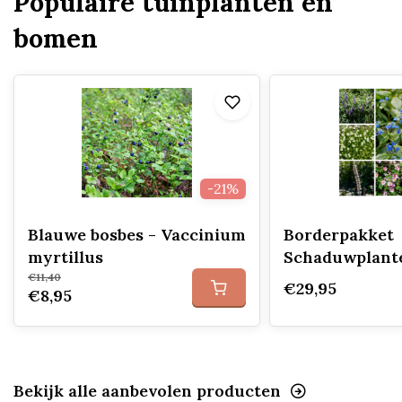
Populaire tuinplanten en
bomen
-21%
Blauwe bosbes - Vaccinium
Borderpakket
myrtillus
Schaduwplante
€11,40
€29,95
€8,95
Bekijk alle aanbevolen producten