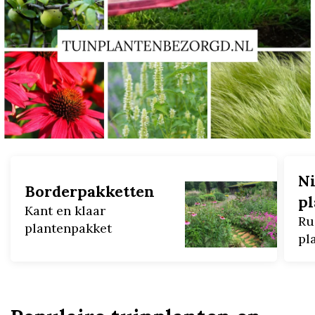
N
Borderpakketten
p
Kant en klaar
Ru
plantenpakket
pl