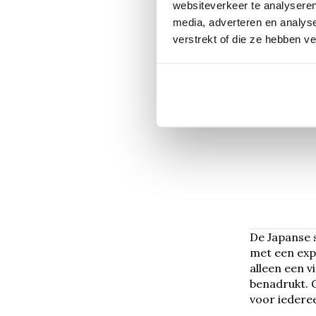
yedoensi
websiteverkeer te analyseren
media, adverteren en analys
verstrekt of die ze hebben v
€193,60
De Japanse s
met een exp
alleen een v
benadrukt. O
voor iederee