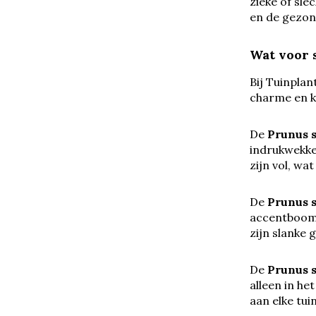
zieke of sle
en de gezon
Wat voor 
Bij Tuinplan
charme en ka
De
Prunus s
indrukwekken
zijn vol, wa
De
Prunus 
accentboom i
zijn slanke 
De
Prunus s
alleen in he
aan elke tui