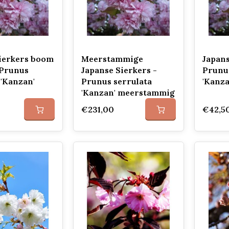
sierkers boom
Meerstammige
Japans
 Prunus
Japanse Sierkers -
Prunus
 'Kanzan'
Prunus serrulata
'Kanza
'Kanzan' meerstammig
€231,00
€42,5