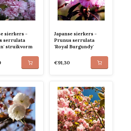
e sierkers -
Japanse sierkers -
 serrulata
Prunus serrulata
n' struikvorm
'Royal Burgundy'
0
€91,30