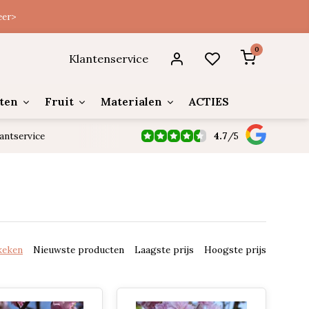
eer>
0
Klantenservice
ten
Fruit
Materialen
ACTIES
4.7
/
5
antservice
keken
Nieuwste producten
Laagste prijs
Hoogste prijs