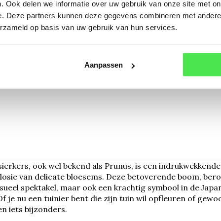
s
Prunus subhirtella
Japans
. Ook delen we informatie over uw gebruik van onze site met on
'Autumnalis'
Prunus
e. Deze partners kunnen deze gegevens combineren met andere i
meerstammig
meers
erzameld op basis van uw gebruik van hun services.
€275,00
€236,
Aanpassen
ierkers, ook wel bekend als Prunus, is een indrukwekkende
losie van delicate bloesems. Deze betoverende boom, bero
isueel spektakel, maar ook een krachtig symbool in de Japan
f je nu een tuinier bent die zijn tuin wil opfleuren of gew
n iets bijzonders.