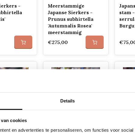
ierkers -
Meerstammige
Japans
bhirtella
Japanse Sierkers -
stam 
is'
Prunus subhirtella
serrul
'Autumnalis Rosea'
Burgu
meerstammig
€275,00
€75,0
Details
 van cookies
- Prunus
Japanse sierkers -
Meers
ent en advertenties te personaliseren, om functies voor social