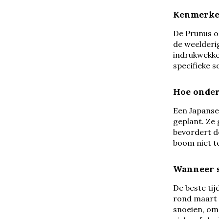
Kenmerken
De Prunus o
de weelderig
indrukwekken
specifieke s
Hoe onder
Een Japanse 
geplant. Ze
bevordert de
boom niet te
Wanneer s
De beste tij
rond maart o
snoeien, omd