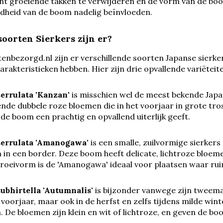
cht groeiende takken te verwijderen en de vorm van de boo
dheid van de boom nadelig beïnvloeden.
soorten Sierkers zijn er?
tenbezorgd.nl zijn er verschillende soorten Japanse sierk
rakteristieken hebben. Hier zijn drie opvallende variëteit
errulata 'Kanzan'
is misschien wel de meest bekende Japa
de dubbele roze bloemen die in het voorjaar in grote tross
t de boom een prachtig en opvallend uiterlijk geeft.
serrulata 'Amanogawa'
is een smalle, zuilvormige sierkers 
n een border. Deze boom heeft delicate, lichtroze bloemen
groeivorm is de 'Amanogawa' ideaal voor plaatsen waar rui
ubhirtella 'Autumnalis'
is bijzonder vanwege zijn tweemaa
t voorjaar, maar ook in de herfst en zelfs tijdens milde wi
n. De bloemen zijn klein en wit of lichtroze, en geven de bo