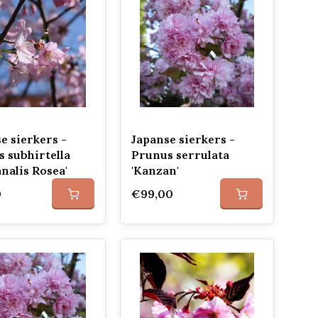
e sierkers -
Japanse sierkers -
 subhirtella
Prunus serrulata
nalis Rosea'
'Kanzan'
0
€99,00