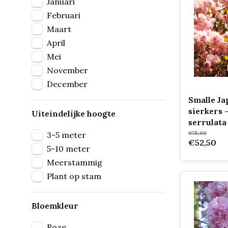
Januari
Februari
Maart
April
Mei
November
December
Smalle Ja
sierkers 
Uiteindelijke hoogte
serrulata
3-5 meter
€75,00
€52,50
5-10 meter
Meerstammig
Plant op stam
Bloemkleur
Roze