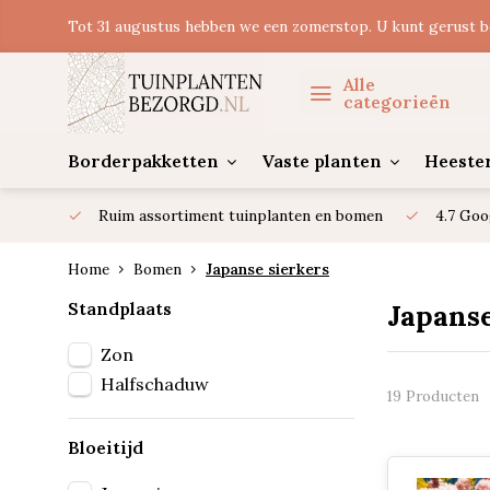
Tot 31 augustus hebben we een zomerstop. U kunt gerust b
Alle
categorieën
Borderpakketten
Vaste planten
Heeste
Ruim assortiment tuinplanten en bomen
4.7 Goo
Home
Bomen
Japanse sierkers
Standplaats
Japanse
Zon
Halfschaduw
19 Producten
Bloeitijd