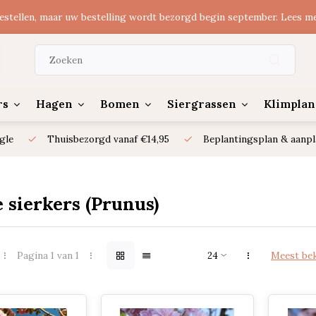
estellen, maar uw bestelling wordt bezorgd begin september. Lees m
rs
Hagen
Bomen
Siergrassen
Klimplan
gle
Thuisbezorgd vanaf €14,95
Beplantingsplan & aanpl
 sierkers (Prunus)
Pagina 1 van 1
Meest be