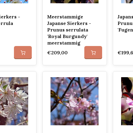
ierkers -
Meerstammige
Japans
errula
Japanse Sierkers -
Prunus
Prunus serrulata
'Fugen
'Royal Burgundy'
meerstammig
€209,00
€199,