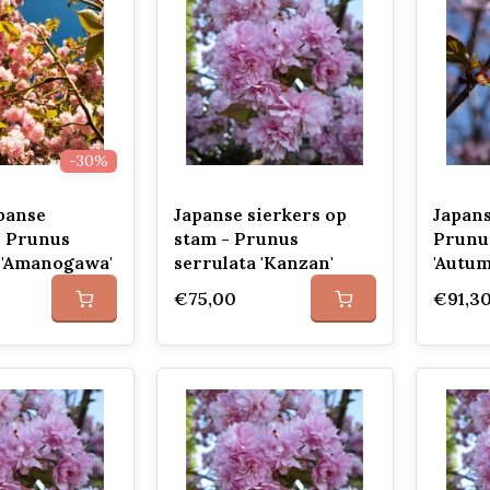
-30%
panse
Japanse sierkers op
Japans
- Prunus
stam - Prunus
Prunus
 'Amanogawa'
serrulata 'Kanzan'
'Autum
€75,00
€91,3