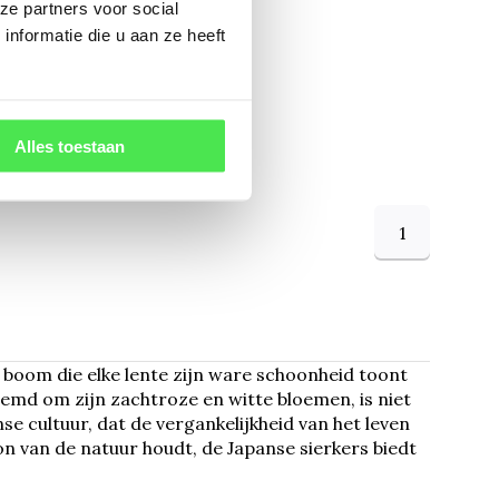
e Sierkers -
ze partners voor social
 'Spire'
nformatie die u aan ze heeft
tammig
50
Alles toestaan
1
 boom die elke lente zijn ware schoonheid toont
emd om zijn zachtroze en witte bloemen, is niet
se cultuur, dat de vergankelijkheid van het leven
oon van de natuur houdt, de Japanse sierkers biedt