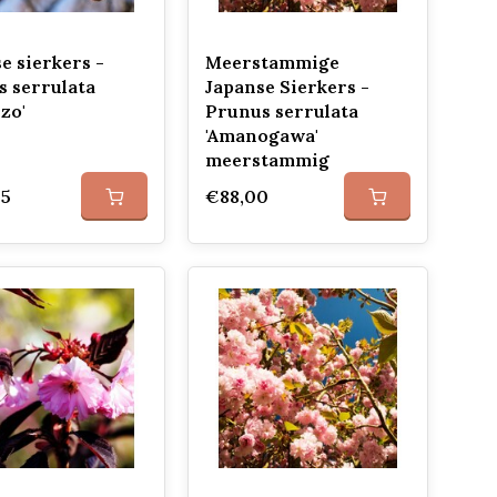
e sierkers -
Meerstammige
 serrulata
Japanse Sierkers -
zo'
Prunus serrulata
'Amanogawa'
meerstammig
65
€88,00