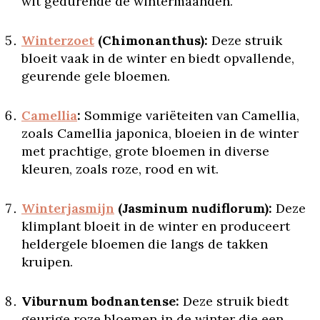
wit gedurende de wintermaanden.
Winterzoet
(Chimonanthus):
Deze struik
bloeit vaak in de winter en biedt opvallende,
geurende gele bloemen.
Camellia
:
Sommige variëteiten van Camellia,
zoals Camellia japonica, bloeien in de winter
met prachtige, grote bloemen in diverse
kleuren, zoals roze, rood en wit.
Winterjasmijn
(Jasminum nudiflorum):
Deze
klimplant bloeit in de winter en produceert
heldergele bloemen die langs de takken
kruipen.
Viburnum bodnantense:
Deze struik biedt
geurige roze bloemen in de winter die een