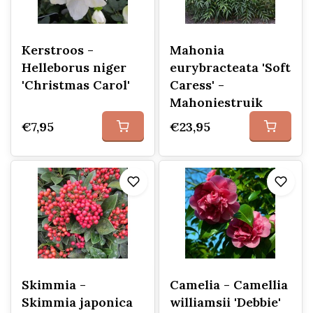
Kerstroos -
Mahonia
Helleborus niger
eurybracteata 'Soft
'Christmas Carol'
Caress' -
Mahoniestruik
€7,95
€23,95
Skimmia -
Camelia - Camellia
Skimmia japonica
williamsii 'Debbie'