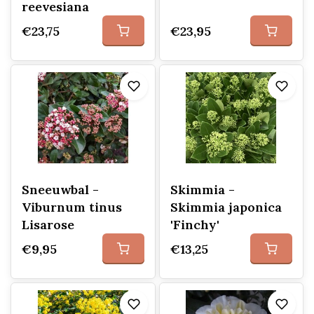
reevesiana
€23,75
€23,95
Sneeuwbal -
Skimmia -
Viburnum tinus
Skimmia japonica
Lisarose
'Finchy'
€9,95
€13,25