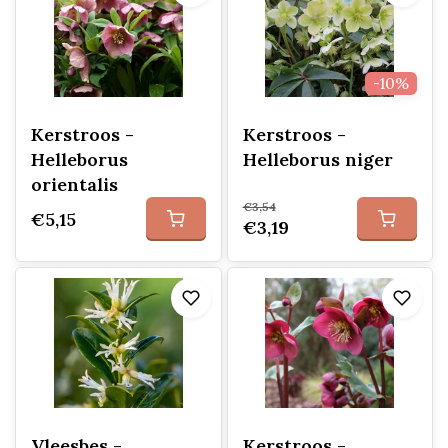
-10%
Kerstroos -
Kerstroos -
Helleborus
Helleborus niger
orientalis
€3,54
€5,15
€3,19
Vleesbes -
Kerstroos -