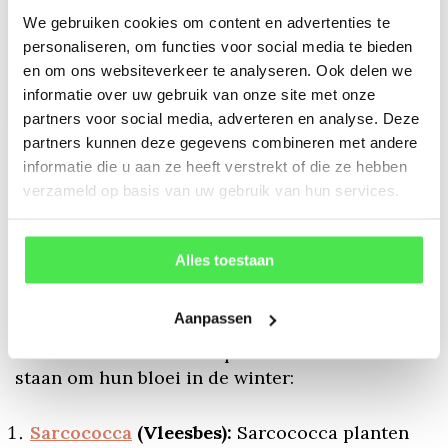
Camellia japonica
Mahonia media
We gebruiken cookies om content en advertenties te
'Dr. King'
'Winter Sun'
personaliseren, om functies voor social media te bieden
en om ons websiteverkeer te analyseren. Ook delen we
€72,00
€13,75
informatie over uw gebruik van onze site met onze
partners voor social media, adverteren en analyse. Deze
partners kunnen deze gegevens combineren met andere
informatie die u aan ze heeft verstrekt of die ze hebben
1
2
3
verzameld op basis van uw gebruik van hun services.
Alles toestaan
Winterbloeiers zijn planten die bloeien tijdens
de koudere maanden van het jaar, meestal in de
Aanpassen
herfst, winter of het vroege voorjaar. Hier zijn
enkele voorbeelden van planten die bekend
staan om hun bloei in de winter:
Sarcococca
(Vleesbes):
Sarcococca planten