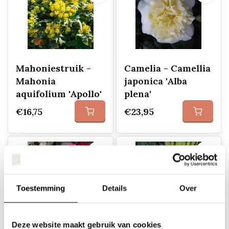
Mahoniestruik -
Camelia - Camellia
Mahonia
japonica 'Alba
aquifolium 'Apollo'
plena'
€16,75
€23,95
Toestemming
Details
Over
Deze website maakt gebruik van cookies
Camelia op stam -
Mahoniestruik -