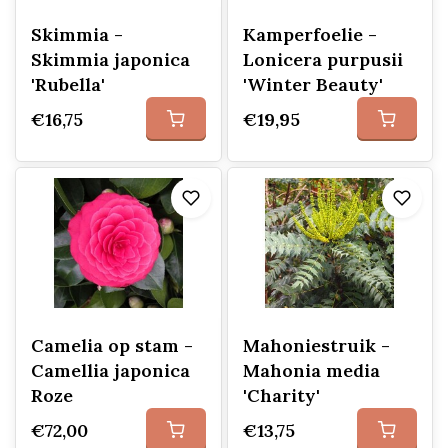
Skimmia -
Kamperfoelie -
Skimmia japonica
Lonicera purpusii
'Rubella'
'Winter Beauty'
€16,75
€19,95
Camelia op stam -
Mahoniestruik -
Camellia japonica
Mahonia media
Roze
'Charity'
€72,00
€13,75