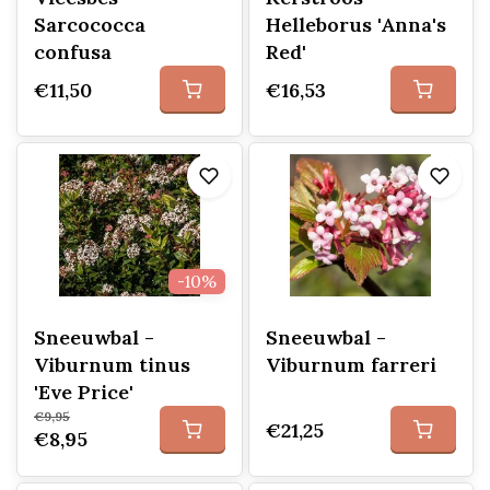
Sarcococca
Helleborus 'Anna's
confusa
Red'
€11,50
€16,53
-10%
Sneeuwbal -
Sneeuwbal -
Viburnum tinus
Viburnum farreri
'Eve Price'
€9,95
€21,25
€8,95