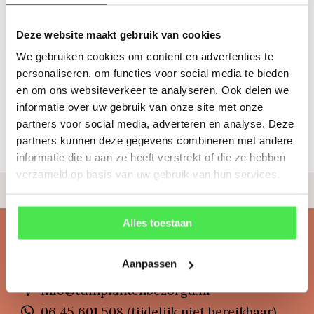
€9,95
Deze website maakt gebruik van cookies
We gebruiken cookies om content en advertenties te
personaliseren, om functies voor social media te bieden
1
en om ons websiteverkeer te analyseren. Ook delen we
informatie over uw gebruik van onze site met onze
partners voor social media, adverteren en analyse. Deze
partners kunnen deze gegevens combineren met andere
informatie die u aan ze heeft verstrekt of die ze hebben
verzameld op basis van uw gebruik van hun services.
en bomen
4.7 Google
Thuisbezorgd vanaf €14,95
Alles toestaan
Klantenservice
Aanpassen
Veelgestelde vragen
info@tuinplantenbezorgd.nl
06 45 601 508 (tijdelijk niet bereikbaar)