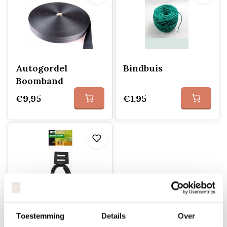
Autogordel
Bindbuis
Boomband
€9,95
€1,95
Boomband, lus en
Toestemming
Details
Over
spijkers