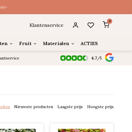
eer>
0
Klantenservice
ten
Fruit
Materialen
ACTIES
4.7
/
5
antservice
keken
Nieuwste producten
Laagste prijs
Hoogste prijs