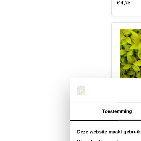
€4,75
Spiraea j
Zen'Spiri
Spierstru
Toestemming
€5,75
Deze website maakt gebruik