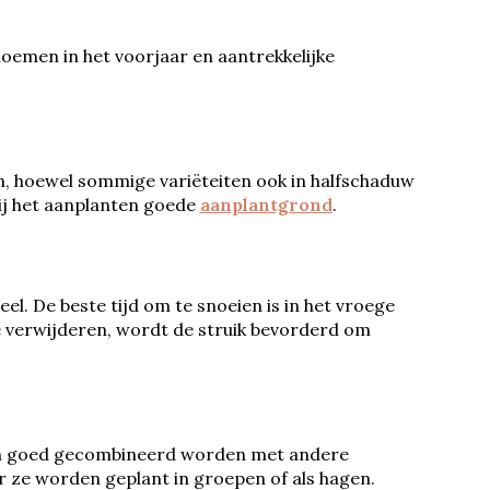
loemen in het voorjaar en aantrekkelijke
on, hoewel sommige variëteiten ook in halfschaduw
ij het aanplanten goede
aanplantgrond
.
el. De beste tijd om te snoeien is in het vroege
e verwijderen, wordt de struik bevorderd om
nen goed gecombineerd worden met andere
er ze worden geplant in groepen of als hagen.