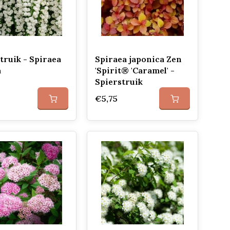
truik - Spiraea
Spiraea japonica Zen
a
'Spirit® 'Caramel' -
Spierstruik
€5,75