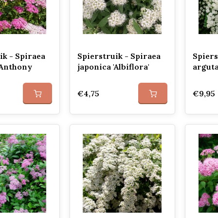
ik - Spiraea
Spierstruik - Spiraea
Spiers
'Anthony
japonica 'Albiflora'
argut
€4,75
€9,95