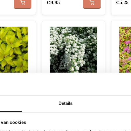
€9,95
€5,25
aponica
Spierstruik - Spiraea
Spiers
t® Gold' -
nipponica
japoni
ik
'Snowmound'
Details
€9,95
€4,75
 van cookies