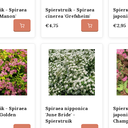
ik - Spiraea
Spierstruik - Spiraea
Spiers
'Manon'
cinerea 'Grefsheim'
japoni
€4,75
€2,95
ik - Spiraea
Spiraea nipponica
Spiers
'Golden
'June Bride' -
japoni
Spierstruik
Champ