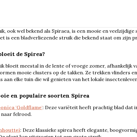
ik, ook wel bekend als Spiraea, is een mooie en veelzijdige 
t is een bladverliezende struik die bekend staat om zijn p
loeit de Spirea?
ik bloeit meestal in de lente of vroege zomer, afhankelijk v
ormen mooie clusters op de takken. Ze trekken vlinders en
s aan elke tuin die wil genieten van het lokale insectenleven
oie en populaire soorten Spirea
ponica 'Goldflame'
: Deze variëteit heeft prachtig blad dat 
 naar felrood.
nhouttei
: Deze klassieke spirea heeft elegante, boogvorm
De plant kan uitgroeien tot een grote struik.