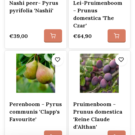
Nashi peer- Pyrus
Lei-Pruimenboom
pyrifolia 'Nashii'
- Prunus
domestica 'The
Czar'
€39,00
€64,90
Perenboom - Pyrus
Pruimenboom -
communis 'Clapp's
Prunus domestica
Favourite'
'Reine Claude
d'Althan'