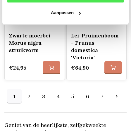
Aanpassen
Zwarte moerbei -
Lei-Pruimenboom
Morus nigra
- Prunus
struikvorm
domestica
'Victoria'
€24,95
€64,90
1
2
3
4
5
6
7
Geniet van de heerlijkste, zelfgekweekte