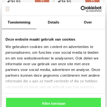
€31,35
€31,35
Toestemming
Details
Over
Deze website maakt gebruik van cookies
We gebruiken cookies om content en advertenties te
personaliseren, om functies voor social media te bieden
Aardbei - Fragaria
Witte moerbei -
en om ons websiteverkeer te analyseren. Ook delen we
anannans deep
Morus rotundiloba
informatie over uw gebruik van onze site met onze
roze
'Mojo Berry'
partners voor social media, adverteren en analyse. Deze
('Matsunaga')
partners kunnen deze gegevens combineren met andere
informatie die u aan ze heeft verstrekt of die ze hebben
€3,19
€22,95
verzameld op basis van uw gebruik van hun services.
Alles toestaan