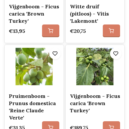
Vijgenboom - Ficus
Witte druif
carica 'Brown
(pitloos) - Vitis
Turkey'
'Lakemont'
€13,95
€20,75
Pruimenboom -
Vijgenboom - Ficus
Prunus domestica
carica 'Brown
'Reine Claude
Turkey'
Verte'
€31,35
€189,75