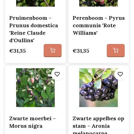
Pruimenboom -
Perenboom - Pyrus
Prunus domestica
communis 'Rote
'Reine Claude
Williams'
d'Oullins'
€31,35
€31,35
Zwarte moerbei -
Zwarte appelbes op
Morus nigra
stam - Aronia
melanocarpa