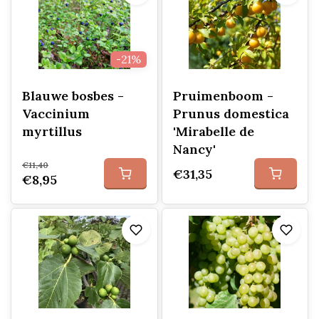
-21%
Blauwe bosbes -
Pruimenboom -
Vaccinium
Prunus domestica
myrtillus
'Mirabelle de
Nancy'
€11,40
€31,35
€8,95