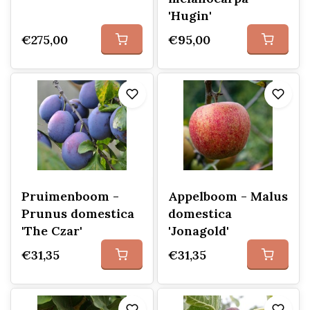
'Hugin'
€275,00
€95,00
Pruimenboom -
Appelboom - Malus
Prunus domestica
domestica
'The Czar'
'Jonagold'
€31,35
€31,35