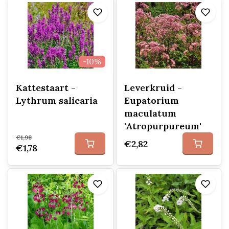
-10%
Kattestaart -
Leverkruid -
Lythrum salicaria
Eupatorium
maculatum
'Atropurpureum'
€1,98
€2,82
€1,78