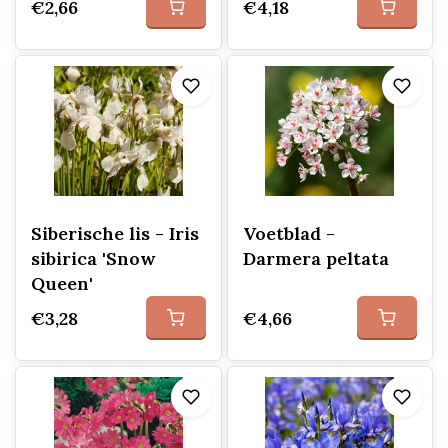
€2,66
€4,18
Siberische lis - Iris
Voetblad -
sibirica 'Snow
Darmera peltata
Queen'
€3,28
€4,66