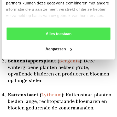
partners kunnen deze gegevens combineren met andere
Lissen (
Iris
):
Lissen zijn populaire
informatie die u aan ze heeft verstrekt of die ze hebben
oeverplanten met opvallende bloemen die
verzameld op basis van uw gebruik van hun services.
gedijen in vochtige grond langs de waterkant.
Kalmoes (
Acorus
):
Kalmoes is een
Alles toestaan
grasachtige plant met langwerpige bladeren
en gedijt goed in natte omgevingen.
Aanpassen
Schoenlappersplant (
Bergenia
):
Deze
wintergroene planten hebben grote,
opvallende bladeren en produceren bloemen
op lange stelen.
Kattenstaart (
Lythrum
):
Kattenstaartplanten
bieden lange, rechtopstaande bloemaren en
bloeien gedurende de zomermaanden.