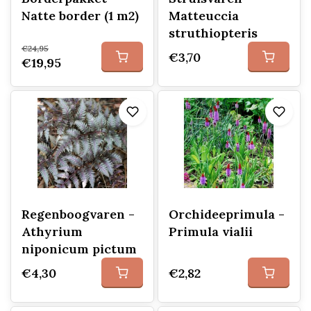
Natte border (1 m2)
Matteuccia
struthiopteris
€24,95
€3,70
€19,95
Regenboogvaren -
Orchideeprimula -
Athyrium
Primula vialii
niponicum pictum
€4,30
€2,82