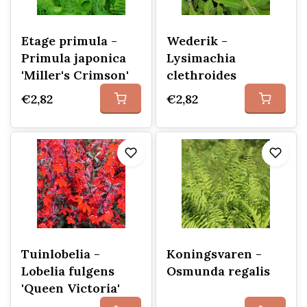
Etage primula -
Wederik -
Primula japonica
Lysimachia
'Miller's Crimson'
clethroides
€2,82
€2,82
Tuinlobelia -
Koningsvaren -
Lobelia fulgens
Osmunda regalis
'Queen Victoria'