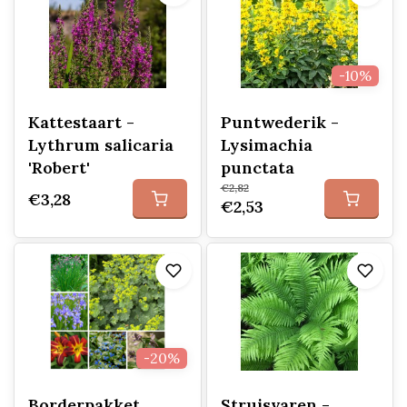
-10%
Kattestaart -
Puntwederik -
Lythrum salicaria
Lysimachia
'Robert'
punctata
€2,82
€3,28
€2,53
-20%
Borderpakket
Struisvaren -