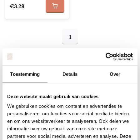
€3,28
1
Oeverplanten zijn specifieke planten die gedijen
Toestemming
Details
Over
in vochtige of natte omgevingen langs oevers
van vijvers, beken, rivieren of andere
waterlichamen. Deze planten hebben zich
Deze website maakt gebruik van cookies
aangepast aan de omstandigheden van natte
grond en kunnen variëren van lage
We gebruiken cookies om content en advertenties te
bodembedekkers tot hoge grassen of bloeiende
personaliseren, om functies voor social media te bieden
en om ons websiteverkeer te analyseren. Ook delen we
planten. Enkele voorbeelden van oeverplanten
informatie over uw gebruik van onze site met onze
zijn:
partners voor social media, adverteren en analyse. Deze