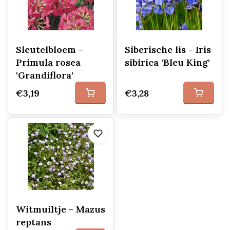
Sleutelbloem -
Siberische lis - Iris
Primula rosea
sibirica 'Bleu King'
'Grandiflora'
€3,19
€3,28
Witmuiltje - Mazus
reptans