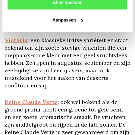
mooie rode blos. Deze variëteit rijpt vroeg in
Alles toestaan
het seizoen, meestal in augustus, en is ideaal
voor vers eten, maar ook voor het maken van
Aanpassen
jam en conserven.
Victoria
: een klassieke Britse variëteit en staat
bekend om zijn zoete, stevige vruchten die een
dieppaars-rode kleur met een geel vruchtvlees
hebben. Ze rijpen in augustus-september en zijn
veelzijdig; ze zijn heerlijk vers, maar ook
uitstekend voor het maken van desserts,
confituur en sap.
Reine Claude Verte
: ook wel bekend als de
groene pruim, heeft een groene tot gele schil
en een zoete, aromatische smaak. De vruchten
zijn middelgroot en rijpen in de late zomer. De
Reine Claude Verte is zeer gewaardeerd om zijn