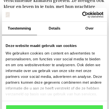
verschillende klimaten groeien. Ze brengen ook
kleur en leven in je tuin, met hun prachtige
bloesems in het voorjaar, die bijen en andere
bestuivers aantrekken. Bovendien is het
plukken van je eigen pruimen een bevredigende
Toestemming
Details
Over
ervaring, waardoor je volop kunt genieten van
je eigen oogst.
Deze website maakt gebruik van cookies
Wat voor soorten pruimenboom zijn er?
We gebruiken cookies om content en advertenties te
personaliseren, om functies voor social media te bieden
Er zijn verschillende soorten pruimenbomen om
en om ons websiteverkeer te analyseren. Ook delen we
uit te kiezen, afhankelijk van je voorkeur en de
informatie over uw gebruik van onze site met onze
weersomstandigheden in jouw omgeving. Een
partners voor social media, adverteren en analyse. Deze
paar soorten zijn:
partners kunnen deze gegevens combineren met andere
informatie die u aan ze heeft verstrekt of die ze hebben
Opal
: een populaire variëteit, bekend om zijn
verzameld op basis van uw gebruik van hun services.
zoete en sappige vruchten. De pruimen zijn
rond en hebben een heldergele schil met een