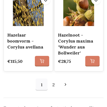
Hazelaar
Hazelnoot -
boomvorm -
Corylus maxima
Corylus avellana
'Wunder aus
Bollweiler'
€115,50
€28,75
1
2