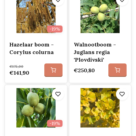
-19%
Hazelaar boom -
Walnootboom -
Corylus colurna
Juglans regia
'Plovdivski'
€175,00
€250,80
€141,90
-19%