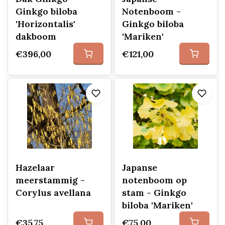
Ginkgo biloba
Notenboom -
'Horizontalis'
Ginkgo biloba
dakboom
'Mariken'
€396,00
€121,00
Hazelaar
Japanse
meerstammig -
notenboom op
Corylus avellana
stam - Ginkgo
biloba 'Mariken'
€35,75
€75,00