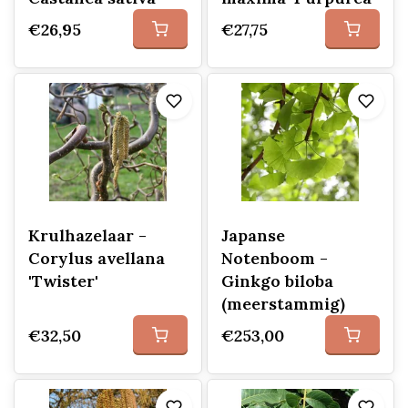
€26,95
€27,75
Krulhazelaar -
Japanse
Corylus avellana
Notenboom -
'Twister'
Ginkgo biloba
(meerstammig)
€32,50
€253,00