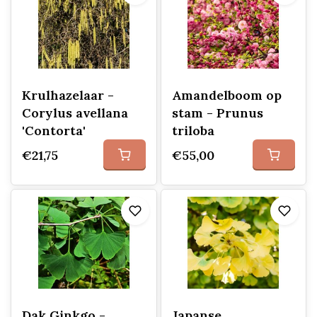
Krulhazelaar -
Amandelboom op
Corylus avellana
stam - Prunus
'Contorta'
triloba
€21,75
€55,00
Dak Ginkgo -
Japanse