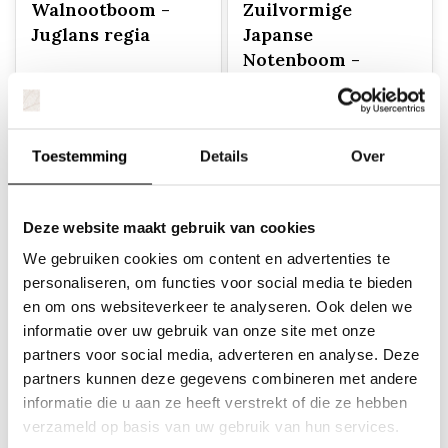
Walnootboom -
Zuilvormige
Juglans regia
Japanse
Notenboom -
Ginkgo biloba
'Menhir'
€135,00
€168,30
€108,90
Toestemming
Details
Over
Deze website maakt gebruik van cookies
We gebruiken cookies om content en advertenties te
personaliseren, om functies voor social media te bieden
en om ons websiteverkeer te analyseren. Ook delen we
informatie over uw gebruik van onze site met onze
partners voor social media, adverteren en analyse. Deze
Zuilvormige
Walnootboom -
partners kunnen deze gegevens combineren met andere
Japanse
Juglans regia
informatie die u aan ze heeft verstrekt of die ze hebben
Notenboom -
struikvorm
verzameld op basis van uw gebruik van hun services.
Ginkgo biloba