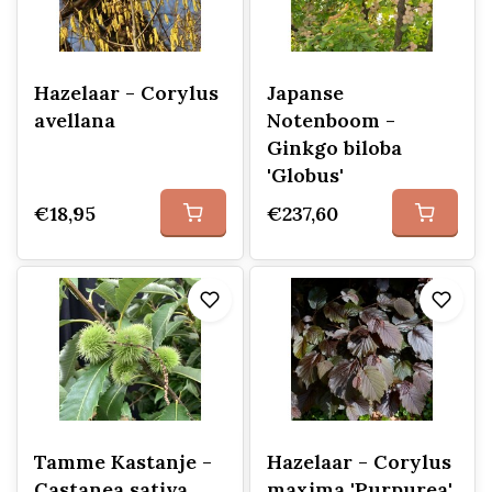
Hazelaar - Corylus
Japanse
avellana
Notenboom -
Ginkgo biloba
'Globus'
€18,95
€237,60
Tamme Kastanje -
Hazelaar - Corylus
Castanea sativa
maxima 'Purpurea'