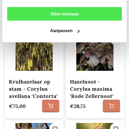
'Blagon''
Alles toestaan
€180,95
€34,95
Aanpassen
Krulhazelaar op
Hazelnoot -
stam - Corylus
Corylus maxima
avellana 'Contorta'
'Rode Zellernoot'
€75,00
€28,75