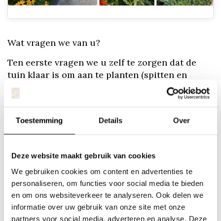
Wat vragen we van u?
Ten eerste vragen we u zelf te zorgen dat de
tuin klaar is om aan te planten (spitten en
composteren), zodat u de planten gelijk kunt
inplanten nadat wij het hebben uitgezet. In
overleg kunnen wij dit ook voor u doen.
Toestemming
Details
Over
Uiteraard krijgt u van ons tuinadvies over de
plantverzorging en snoeitips, zodat u zo lang
mogelijk kunt genieten van de groei en bloei in
Deze website maakt gebruik van cookies
uw tuin. We vinden het geen probleem om de
We gebruiken cookies om content en advertenties te
aanwezige tuinplanten zoveel mogelijk te
personaliseren, om functies voor social media te bieden
hergebruiken. Wilt u dat we de volledige
en om ons websiteverkeer te analyseren. Ook delen we
aanplanting voor u regelen? Dat kan uiteraard
informatie over uw gebruik van onze site met onze
ook. Laat het ons gerust weten.
partners voor social media, adverteren en analyse. Deze