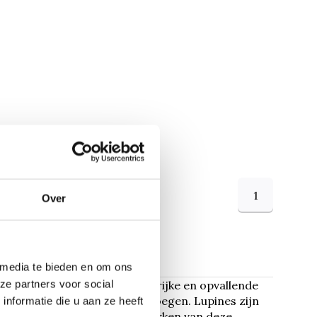
1
Over
 media te bieden en om ons
ze partners voor social
t in tuinen vanwege hun kleurrijke en opvallende
bedden en borders toe te voegen. Lupines zijn
nformatie die u aan ze heeft
unnen bijdragen aan het aantrekken van deze