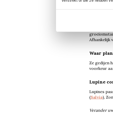
verstrekt of die ze hebben v
gunstige ins
Wanneer b
Lupines bloe
groeiomstand
Afhankelijk 
Waar plan
Ze gedijen h
voorkeur aa
Lupine c
Lupines pas
(
Salvia
), Zo
Verander uw 