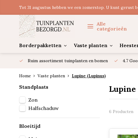
Tot 31 augustus hebben we een zomerstop. U kunt gerust b
Alle
categorieën
Borderpakketten
Vaste planten
Heeste
Ruim assortiment tuinplanten en bomen
4.7 Goo
Home
Vaste planten
Lupine (Lupinus)
Standplaats
Lupine
Zon
Halfschaduw
6 Producten
Bloeitijd