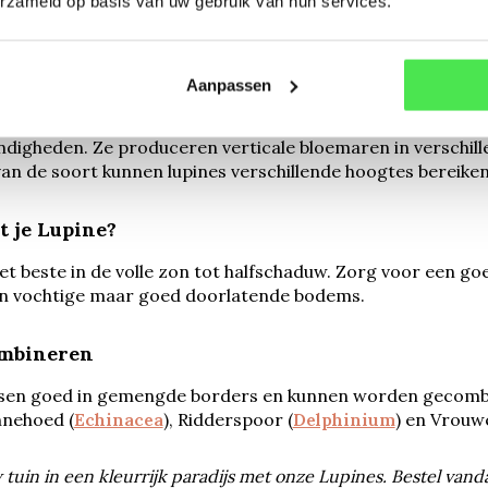
erzameld op basis van uw gebruik van hun services.
ecten naar je tuin.
loeit de Lupine?
Aanpassen
ien in de late lente tot het begin van de zomer, meestal van 
igheden. Ze produceren verticale bloemaren in verschillend
van de soort kunnen lupines verschillende hoogtes bereike
t je Lupine?
et beste in de volle zon tot halfschaduw. Zorg voor een g
n vochtige maar goed doorlatende bodems.
ombineren
sen goed in gemengde borders en kunnen worden gecombin
nnehoed (
Echinacea
), Ridderspoor (
Delphinium
) en Vrouw
tuin in een kleurrijk paradijs met onze Lupines. Bestel vand