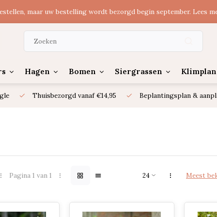
estellen, maar uw bestelling wordt bezorgd begin september. Lees m
rs
Hagen
Bomen
Siergrassen
Klimplan
gle
Thuisbezorgd vanaf €14,95
Beplantingsplan & aanpl
Pagina 1 van 1
Meest be