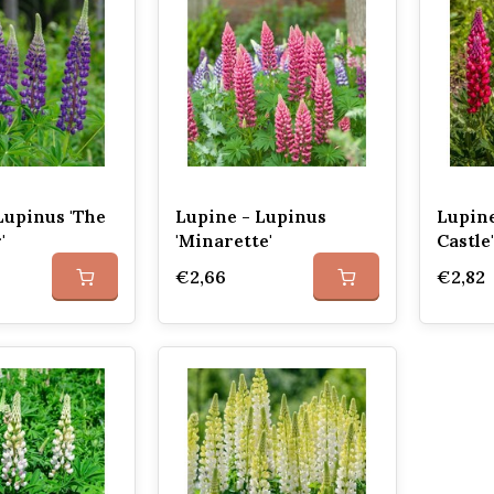
Lupinus 'The
Lupine - Lupinus
Lupine
'
'Minarette'
Castle'
€2,66
€2,82