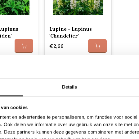
Lupinus
Lupine - Lupinus
iden'
'Chandelier'
€2,66
Details
 van cookies
ent en advertenties te personaliseren, om functies voor social
. Ook delen we informatie over uw gebruik van onze site met on
inus) zijn prachtige vaste planten die veel worden gebruik
 vanwege hun vermogen om hoogte en structuur aan bloem
e. Deze partners kunnen deze gegevens combineren met andere i
k voor bestuivende insecten, zoals vlinders en bijen, en k