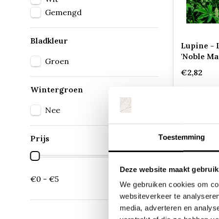
Gemengd
Bladkleur
Lupine - 
'Noble Ma
Groen
€2,82
Wintergroen
Nee
Toestemming
Prijs
Deze website maakt gebruik
€0 - €5
We gebruiken cookies om cont
websiteverkeer te analyseren
Lupines (Lup
bloemen, en
media, adverteren en analys
aantrekkelij