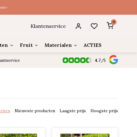
eer>
0
Klantenservice
ten
Fruit
Materialen
ACTIES
4.7
/
5
antservice
keken
Nieuwste producten
Laagste prijs
Hoogste prijs