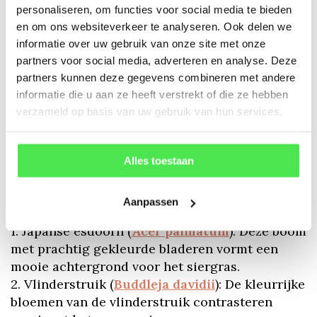
stengels te verwijderen en de plant te verjongen
personaliseren, om functies voor social media te bieden
door oudere stengels tot aan de grond af te
en om ons websiteverkeer te analyseren. Ook delen we
knippen. Ook kan de plant worden gesnoeid om
informatie over uw gebruik van onze site met onze
de vorm te behouden en te voorkomen dat het
partners voor social media, adverteren en analyse. Deze
overmatig uitgroeit.
partners kunnen deze gegevens combineren met andere
Waarmee combineer je Japans siergras?
informatie die u aan ze heeft verstrekt of die ze hebben
verzameld op basis van uw gebruik van hun services.
Japans siergras kan worden gecombineerd met
verschillende planten en bloemen voor een
mooie en interessante tuincombinatie. Enkele
Alles toestaan
suggesties voor planten die goed samengaan
met Japans siergras zijn:
Aanpassen
1. Japanse esdoorn (
Acer palmatum
): Deze boom
met prachtig gekleurde bladeren vormt een
mooie achtergrond voor het siergras.
2. Vlinderstruik (
Buddleja davidii
): De kleurrijke
bloemen van de vlinderstruik contrasteren