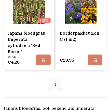
-10%
Japans bloedgras -
Borderpakket Zon
Imperata
C (1 m2)
cylindrica 'Red
Baron'
€4,66
€29,95
€4,20
1
Japans bloedgras, ook bekend als Imperata