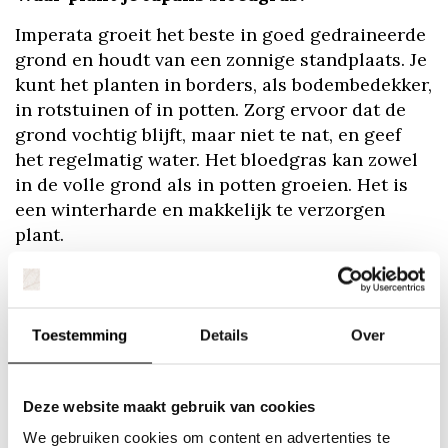
Imperata groeit het beste in goed gedraineerde
grond en houdt van een zonnige standplaats. Je
kunt het planten in borders, als bodembedekker,
in rotstuinen of in potten. Zorg ervoor dat de
grond vochtig blijft, maar niet te nat, en geef
het regelmatig water. Het bloedgras kan zowel
in de volle grond als in potten groeien. Het is
een winterharde en makkelijk te verzorgen
plant.
Wanneer snoei je imperata?
Imperata wordt meestal gesnoeid in het late
Toestemming
Details
Over
voorjaar of het vroege voorjaar, voordat de
nieuwe groei begint. Het kan ook worden
gesnoeid in de herfst na de bloei. Het is
Deze website maakt gebruik van cookies
belangrijk om dode, beschadigde of zieke
We gebruiken cookies om content en advertenties te