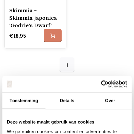
Skimmia -
Skimmia japonica
'Godrie's Dwarf'
€18,95
1
Ontdek de veelzijdige schoonheid van de
Toestemming
Details
Over
Skimmia: de perfecte toevoeging aan elke tuin.
Met zijn prachtige bloemen, kleurrijke bessen
en altijd groene bladeren is deze plant een ware
Deze website maakt gebruik van cookies
eyecatcher. Of je nu op zoek bent naar een
mooie borderplant, een opvallende solitair of
We gebruiken cookies om content en advertenties te