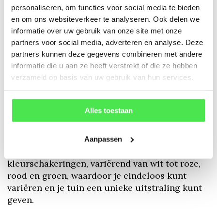
een kleurrijke toevoeging aan je terras, de
personaliseren, om functies voor social media te bieden
en om ons websiteverkeer te analyseren. Ook delen we
Skimmia past altijd perfect bij jouw tuinwensen.
informatie over uw gebruik van onze site met onze
partners voor social media, adverteren en analyse. Deze
Vogels in de tuin
partners kunnen deze gegevens combineren met andere
Een van de grootste voordelen van de Skimmia
informatie die u aan ze heeft verstrekt of die ze hebben
verzameld op basis van uw gebruik van hun services.
is de verscheidenheid aan soorten en
eigenschappen. Zo zijn er mannelijke en
vrouwelijke soorten, waarbij alleen de
Alles toestaan
vrouwelijke planten bessen produceren. Deze
bessen zijn niet alleen een lust voor het oog,
maar trekken ook vogels aan die je tuin tot
Aanpassen
leven brengen. Daarnaast zijn er verschillende
kleurschakeringen, variërend van wit tot roze,
rood en groen, waardoor je eindeloos kunt
variëren en je tuin een unieke uitstraling kunt
geven.