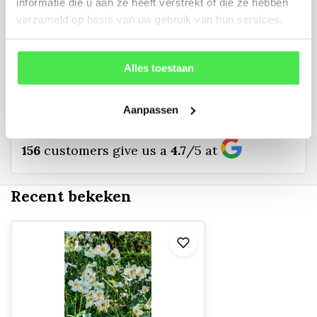
informatie die u aan ze heeft verstrekt of die ze hebben
kunnen u een foto sturen.
verzameld op basis van uw gebruik van hun services.
info@tuinplantenbezorgd.nl
Alles toestaan
06 45 601 508 (tijdelijk niet bereikbaar)
Aanpassen
156
customers give us a
4.7
/
5
at
Recent bekeken