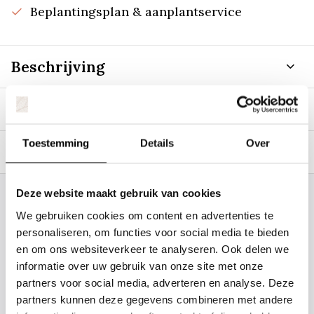
Beplantingsplan & aanplantservice
Beschrijving
Specificaties
Toestemming
Details
Over
Tags
Deze website maakt gebruik van cookies
Staat uw plantsoort of maat er niet
We gebruiken cookies om content en advertenties te
tussen? Laat het ons weten, dan
personaliseren, om functies voor social media te bieden
gaan we voor u kijken. Stuur ons
en om ons websiteverkeer te analyseren. Ook delen we
informatie over uw gebruik van onze site met onze
de plantnaam, hoogte, stamdikte en
partners voor social media, adverteren en analyse. Deze
vorm. Wilt u weten hoe uw plant of
partners kunnen deze gegevens combineren met andere
boom er ongeveer eruit ziet? We