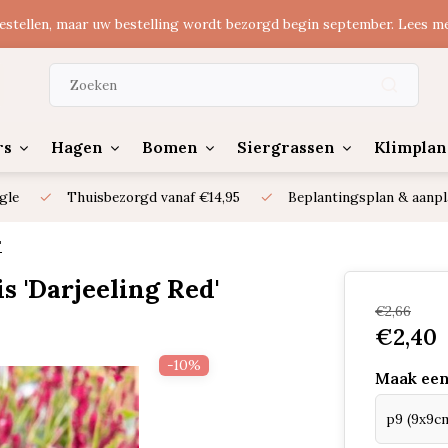
estellen, maar uw bestelling wordt bezorgd begin september. Lees m
rs
Hagen
Bomen
Siergrassen
Klimplan
gle
Thuisbezorgd vanaf €14,95
Beplantingsplan & aanpl
'
s 'Darjeeling Red'
€2,66
€2,40
-10%
Maak een