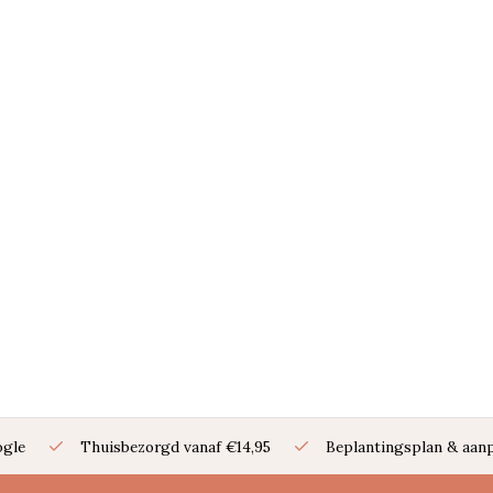
ogle
Thuisbezorgd vanaf €14,95
Beplantingsplan & aanp