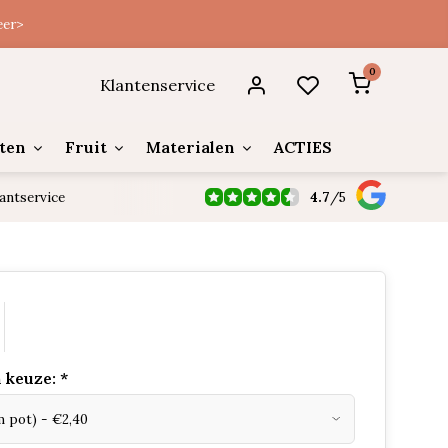
eer>
0
Klantenservice
ten
Fruit
Materialen
ACTIES
4.7
/
5
antservice
 keuze:
*