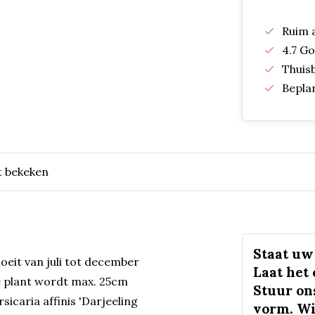
Ruim 
4.7 G
Thuis
Bepla
t bekeken
Staat uw 
loeit van juli tot december
Laat het
e plant wordt max. 25cm
Stuur on
icaria affinis 'Darjeeling
vorm. Wi