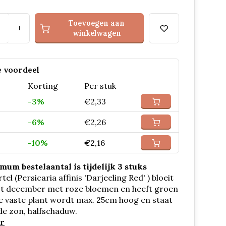
Toevoegen aan
+
winkelwagen
 voordeel
Korting
Per stuk
-3%
€2,33
-6%
€2,26
-10%
€2,16
um bestelaantal is tijdelijk 3 stuks
el (Persicaria affinis 'Darjeeling Red' ) bloeit
tot december met roze bloemen en heeft groen
e vaste plant wordt max. 25cm hoog en staat
de zon, halfschaduw.
r