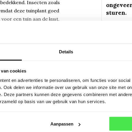
embedekkend. Insecten zoals
ongeveer
Omdat deze tuinplant goed
sturen.
 voor een tuin aan de kust.
geschikt als snijbloem.
Mail
, ga uit van ongeveer 9
elijk 3 stuks
Of a
Details
 van cookies
ent en advertenties te personaliseren, om functies voor social
. Ook delen we informatie over uw gebruik van onze site met on
affinis 'Darjeeling Red'
e. Deze partners kunnen deze gegevens combineren met andere i
erzameld op basis van uw gebruik van hun services.
affinis 'Darjeeling Red'
Aanpassen
d