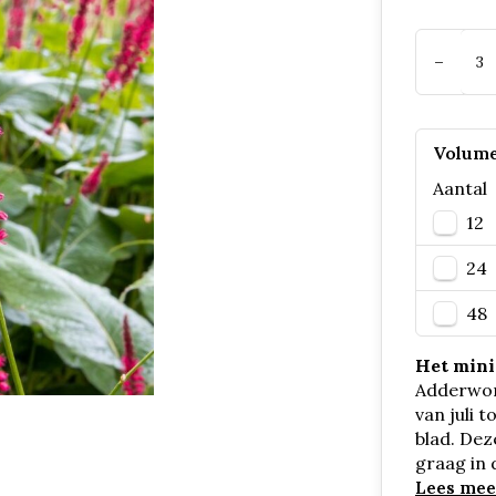
-
Volume
Aantal
12
24
48
Het minim
Adderwort
van juli 
blad. Dez
graag in 
Lees mee