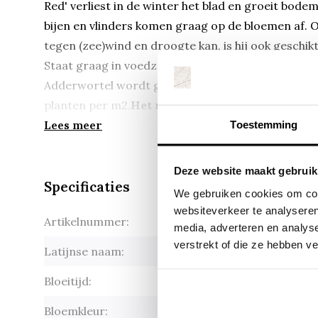
Red' verliest in de winter het blad en groeit bod
bijen en vlinders komen graag op de bloemen af. 
tegen (zee)wind en droogte kan, is hij ook geschikt
Staat graag in voedzame, doorlatende grond. Ook 
Adderwortel wordt geleverd in een pot van 9*9 cm
planten per m2.
Het minimum bestelaantal is tijd
Lees meer
Toestemming
Deze website maakt gebruik
Specificaties
We gebruiken cookies om cont
websiteverkeer te analyseren
Artikelnummer:
Persicaria 
media, adverteren en analys
verstrekt of die ze hebben v
Latijnse naam:
Persicaria 
Bloeitijd:
jul-okt
Bloemkleur:
roze-roo