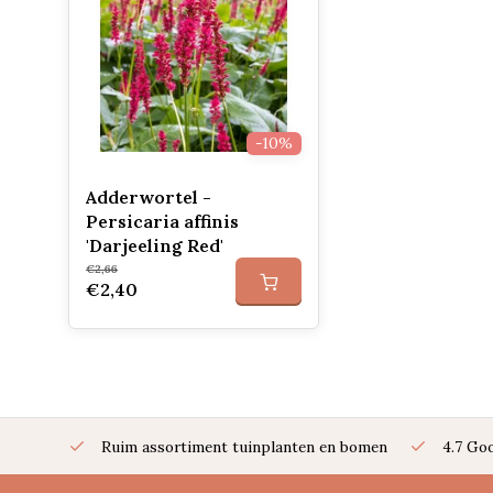
-10%
Adderwortel -
Persicaria affinis
'Darjeeling Red'
€2,66
€2,40
Ruim assortiment tuinplanten en bomen
4.7 Go