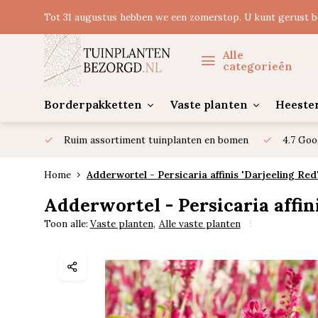
Tot 31 augustus hebben we een zomerstop. U kunt gerust b
Alle
categorieën
Borderpakketten
Vaste planten
Heeste
Ruim assortiment tuinplanten en bomen
4.7 Goo
Home
Adderwortel - Persicaria affinis 'Darjeeling Red
Adderwortel - Persicaria affini
Toon alle:
Vaste planten
,
Alle vaste planten