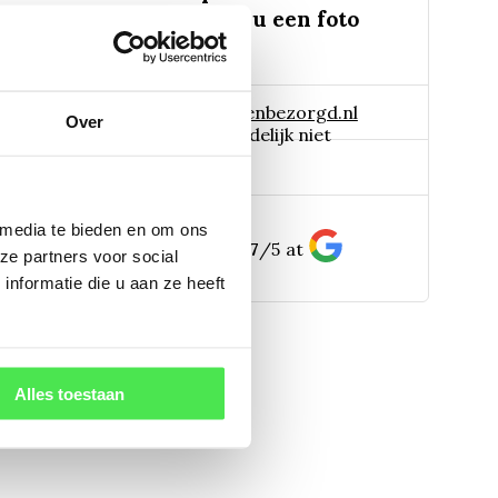
 eruit ziet? We kunnen u een foto
 naar:
info@tuinplantenbezorgd.nl
Over
06 45 601 508 (tijdelijk niet
pp:
bereikbaar)
 media te bieden en om ons
156
customers give us a
4.7
/
5
at
ze partners voor social
nformatie die u aan ze heeft
Alles toestaan