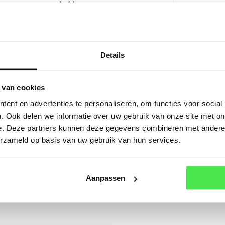
 komen graag op de bloemen
ongeveer
erd in een pot van 9*9 cm, ga
sturen.
stelaantal is tijdelijk 3
Mail
Details
Of a
 van cookies
ent en advertenties te personaliseren, om functies voor social
. Ook delen we informatie over uw gebruik van onze site met on
e. Deze partners kunnen deze gegevens combineren met andere i
'Biedermeier'
erzameld op basis van uw gebruik van hun services.
'Biedermeier'
Aanpassen
euren