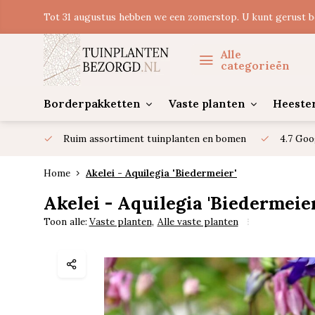
Tot 31 augustus hebben we een zomerstop. U kunt gerust b
Alle
categorieën
Borderpakketten
Vaste planten
Heeste
Ruim assortiment tuinplanten en bomen
4.7 Goo
Home
Akelei - Aquilegia 'Biedermeier'
Akelei - Aquilegia 'Biedermeier
Toon alle:
Vaste planten
,
Alle vaste planten