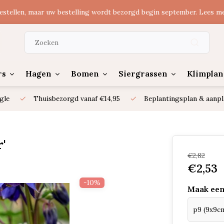
estellen, maar uw bestelling wordt bezorgd begin september. Lees m
rs
Hagen
Bomen
Siergrassen
Klimplan
gle
Thuisbezorgd vanaf €14,95
Beplantingsplan & aanpl
'
€2,82
€2,53
-10%
Maak een