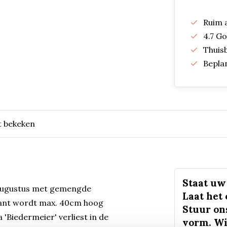
Ruim 
4.7 G
Thuis
Bepla
t bekeken
Staat uw 
ot augustus met gemengde
Laat het
plant wordt max. 40cm hoog
Stuur on
 'Biedermeier' verliest in de
vorm. Wi