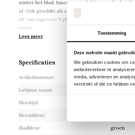
winter het blad. Insecten zoals bijen en vlinders
af. Ook geschikt als snijbloem. Akelei wordt gelev
uit van ongeveer 9 planten per m2.
Het minimum be
stuks
Toestemming
Lees meer
Deze website maakt gebruik
Specificaties
We gebruiken cookies om cont
websiteverkeer te analyseren
media, adverteren en analys
Artikelnummer:
Aquilegia 
verstrekt of die ze hebben v
Latijnse naam:
Aquilegia 
Bloeitijd:
mei-juli
Bloemkleur:
diverse kl
Bladkleur:
groen