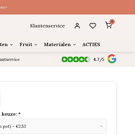
eer>
0
Klantenservice
ten
Fruit
Materialen
ACTIES
4.7
/
5
antservice
 keuze:
*