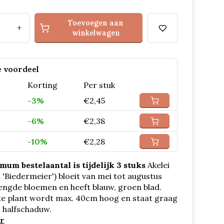
Toevoegen aan
+
winkelwagen
 voordeel
Korting
Per stuk
-3%
€2,45
-6%
€2,38
-10%
€2,28
mum bestelaantal is tijdelijk 3 stuks
Akelei
a 'Biedermeier') bloeit van mei tot augustus
ngde bloemen en heeft blauw, groen blad.
te plant wordt max. 40cm hoog en staat graag
, halfschaduw.
r