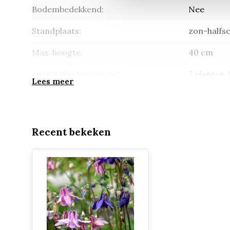
Bodembedekkend:
Nee
Standplaats:
zon-halfs
Max. hoogte:
40 cm
Aantal planten per m2:
7 planten
Lees meer
Groenblijvend:
Nee
Potmaat:
p9 (9*9cm
Recent bekeken