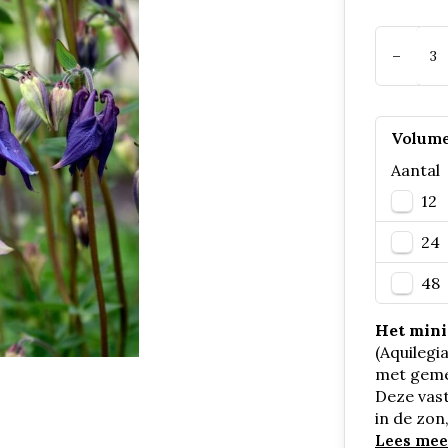
-
Volume
Aantal
12
24
48
Het mini
(Aquilegi
met geme
Deze vas
in de zon
Lees mee