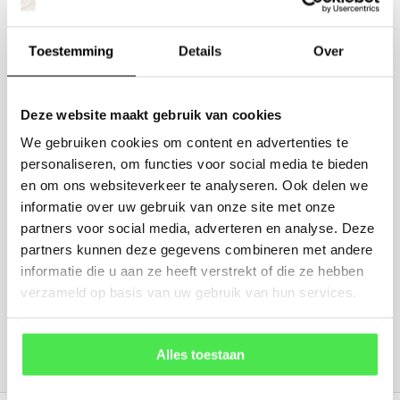
Staat uw plantsoort of maat er niet
tussen? Laat het ons weten, dan
Toestemming
Details
Over
gaan we voor u kijken. Stuur ons
de plantnaam, hoogte, stamdikte en
Deze website maakt gebruik van cookies
vorm. Wilt u weten hoe uw plant of
We gebruiken cookies om content en advertenties te
boom er ongeveer eruit ziet? We
personaliseren, om functies voor social media te bieden
kunnen u een foto sturen.
en om ons websiteverkeer te analyseren. Ook delen we
informatie over uw gebruik van onze site met onze
partners voor social media, adverteren en analyse. Deze
info@tuinplantenbezorgd.nl
partners kunnen deze gegevens combineren met andere
informatie die u aan ze heeft verstrekt of die ze hebben
06 45 601 508 (tijdelijk niet bereikbaar)
verzameld op basis van uw gebruik van hun services.
156
customers give us a
4.7
/
5
at
Alles toestaan