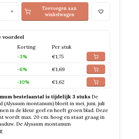
Toevoegen aan
+
winkelwagen
 voordeel
Korting
Per stuk
-3%
€1,75
-6%
€1,69
-10%
€1,62
mum bestelaantal is tijdelijk 3 stuks
De
d (Alyssum montanum) bloeit in mei, juni, juli
en in de kleur geel en heeft groen blad. Deze
nt wordt max. 20 cm. hoog en staat graag in
chaduw. De Alyssum montanum
r