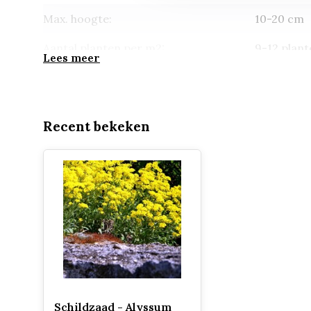
Max. hoogte:
10-20 cm
Aantal planten per m2:
9-12 plant
Lees meer
Groenblijvend:
nee
Potmaat:
p9 (9*9cm
Recent bekeken
Schildzaad - Alyssum