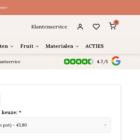
eer>
0
Klantenservice
ten
Fruit
Materialen
ACTIES
4.7
/
5
antservice
 keuze:
*