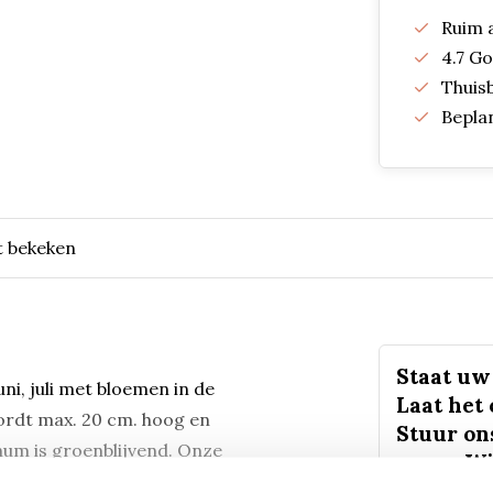
Ruim 
4.7 G
Thuis
Bepla
t bekeken
Staat uw 
ni, juli met bloemen in de
Laat het
wordt max. 20 cm. hoog en
Stuur on
num is groenblijvend. Onze
vorm. Wi
 cm, ga uit van ongeveer 9
ongeveer