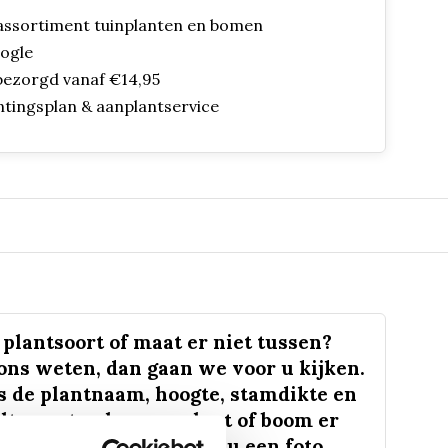
assortiment tuinplanten en bomen
oogle
bezorgd vanaf €14,95
ntingsplan & aanplantservice
plantsoort of maat er niet tussen?
 ons weten, dan gaan we voor u kijken.
s de plantnaam, hoogte, stamdikte en
lt u weten hoe uw plant of boom er
 eruit ziet? We kunnen u een foto