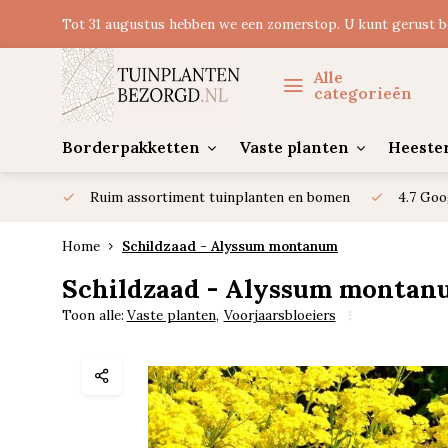
Tot 31 augustus hebben we een zomerstop. U kunt gerust b
Alle
categorieën
Borderpakketten
Vaste planten
Heeste
Ruim assortiment tuinplanten en bomen
4.7 Goo
Home
Schildzaad - Alyssum montanum
Schildzaad - Alyssum montan
Toon alle:
Vaste planten
,
Voorjaarsbloeiers