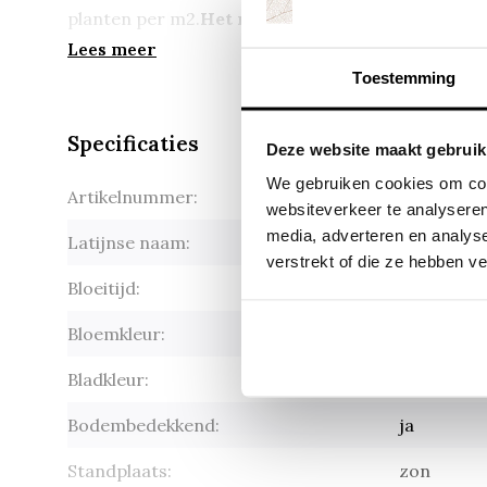
planten per m2.
Het minimum bestelaantal is tijd
Lees meer
Toestemming
Specificaties
Deze website maakt gebruik
We gebruiken cookies om cont
Artikelnummer:
Alyssum 
websiteverkeer te analyseren
media, adverteren en analys
Latijnse naam:
Alyssum 
verstrekt of die ze hebben v
Bloeitijd:
april-juni
Bloemkleur:
geel
Bladkleur:
grijsgroe
Bodembedekkend:
ja
Standplaats:
zon