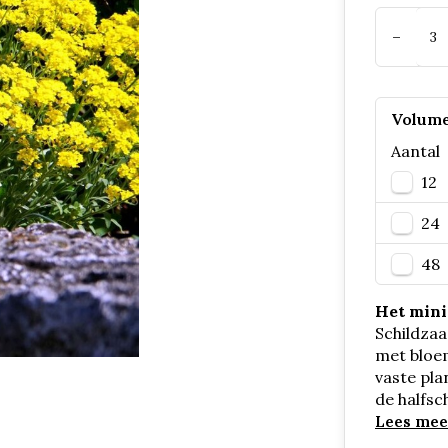
-
Volume
Aantal
12
24
48
Het mini
Schildzaa
met bloem
vaste pla
de halfs
Lees mee