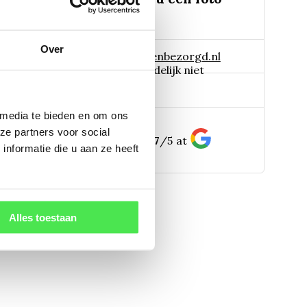
Over
 naar:
info@tuinplantenbezorgd.nl
06 45 601 508 (tijdelijk niet
pp:
bereikbaar)
 media te bieden en om ons
ze partners voor social
156
customers give us a
4.7
/
5
at
nformatie die u aan ze heeft
Alles toestaan