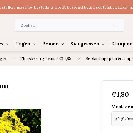
estellen, maar uw bestelling wordt bezorgd begin september. Lees m
rs
Hagen
Bomen
Siergrassen
Klimplan
gle
Thuisbezorgd vanaf €14,95
Beplantingsplan & aanpl
um
€1,80
Maak een