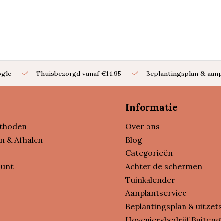
ogle
Thuisbezorgd vanaf €14,95
Beplantingsplan & aanp
Informatie
thoden
Over ons
n & Afhalen
Blog
Categorieën
ount
Achter de schermen
Tuinkalender
Aanplantservice
Beplantingsplan & uitzet
Hoveniersbedrijf Buiteng