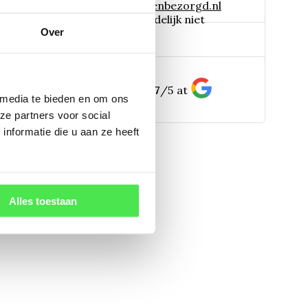
 naar:
info@tuinplantenbezorgd.nl
06 45 601 508 (tijdelijk niet
Over
pp:
bereikbaar)
156
customers give us a
4.7
/
5
at
 media te bieden en om ons
ze partners voor social
nformatie die u aan ze heeft
Alles toestaan