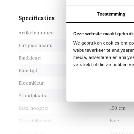
Toestemming
Specificaties
Artikelnummer:
Diervilla 
Deze website maakt gebruik
We gebruiken cookies om cont
Latijnse naam:
Diervilla 
websiteverkeer te analyseren
media, adverteren en analys
Bladkleur:
Groen
verstrekt of die ze hebben v
Bloeitijd:
juni - aug
Bloemkleur:
Geel
Standplaats:
Zon - hal
Max. hoogte:
150 cm
Groenblijvend:
Nee
Groeivorm:
Stamvorm