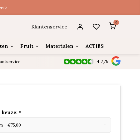
eer>
0
Klantenservice
ten
Fruit
Materialen
ACTIES
4.7
/
5
antservice
0
 keuze:
*