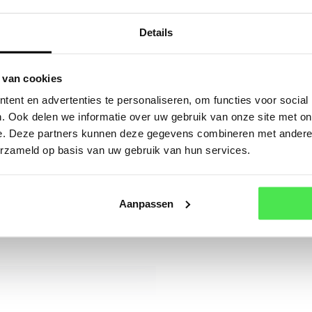
Mail
Details
Of a
splendens Diva op stam
 van cookies
ent en advertenties te personaliseren, om functies voor social
splendens Diva op stam
. Ook delen we informatie over uw gebruik van onze site met on
e. Deze partners kunnen deze gegevens combineren met andere i
erzameld op basis van uw gebruik van hun services.
ustus
Aanpassen
fschaduw