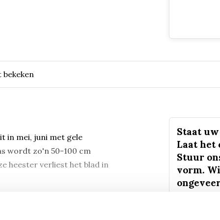
t bekeken
Staat uw 
t in mei, juni met gele
Laat het
ens wordt zo'n 50-100 cm
Stuur on
e heester verliest het blad in
vorm. Wi
ongeveer
sturen.