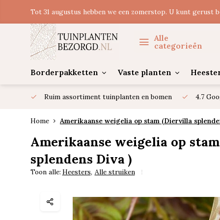
Tot 31 augustus hebben we een zomerstop. U kunt gerust b
Alle
categorieën
Borderpakketten
Vaste planten
Heeste
Ruim assortiment tuinplanten en bomen
4.7 Goo
Home
Amerikaanse weigelia op stam (Diervilla splende
Amerikaanse weigelia op stam 
splendens Diva )
Toon alle:
Heesters
,
Alle struiken