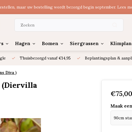
estellen, maar uw bestelling wordt bezorgd begin september. Lees m
rs
Hagen
Bomen
Siergrassen
Klimplan
gle
Thuisbezorgd vanaf €14,95
Beplantingsplan & aanpl
ns Diva )
(Diervilla
€75,0
Maak een