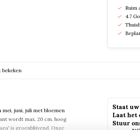
Ruim 
4.7 G
Thuis
Bepla
t bekeken
Staat uw 
 mei, juni, juli met bloemen
Laat het
plant wordt max. 20 cm. hoog
Stuur on
sea' is groenblijvend. Onze
vorm. Wi
 cm, ga uit van ongeveer 9
ongeveer