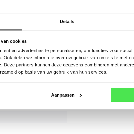
elijk 3 stuks
sturen.
Details
Mail
Of a
 van cookies
ent en advertenties te personaliseren, om functies voor social
aritima 'Rosea'
. Ook delen we informatie over uw gebruik van onze site met on
e. Deze partners kunnen deze gegevens combineren met andere i
aritima 'Rosea'
erzameld op basis van uw gebruik van hun services.
Aanpassen
oen