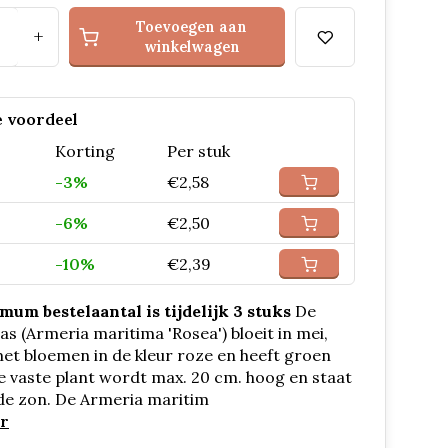
Toevoegen aan
+
winkelwagen
 voordeel
Korting
Per stuk
-3%
€2,58
-6%
€2,50
-10%
€2,39
mum bestelaantal is tijdelijk 3 stuks
De
as (Armeria maritima 'Rosea') bloeit in mei,
i met bloemen in de kleur roze en heeft groen
e vaste plant wordt max. 20 cm. hoog en staat
de zon. De Armeria maritim
r