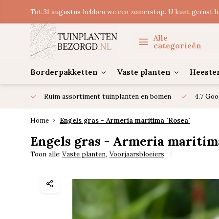
Tot 31 augustus hebben we een zomerstop. U kunt gerust b
Alle
categorieën
Borderpakketten
Vaste planten
Heeste
Ruim assortiment tuinplanten en bomen
4.7 Goo
Home
Engels gras - Armeria maritima 'Rosea'
Engels gras - Armeria maritima
Toon alle:
Vaste planten
,
Voorjaarsbloeiers