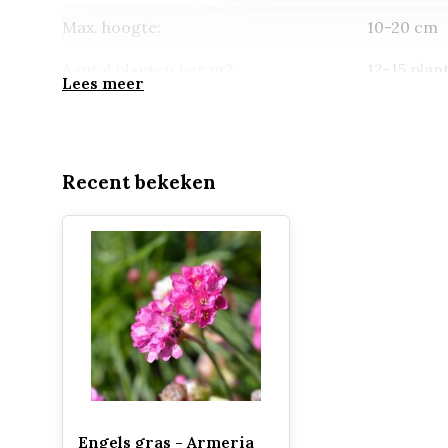
Max. hoogte:
10-20 cm
Aantal planten per m2:
12-15 plan
Lees meer
Groenblijvend:
half wint
Potmaat:
p9 (9*9cm
Recent bekeken
Engels gras - Armeria