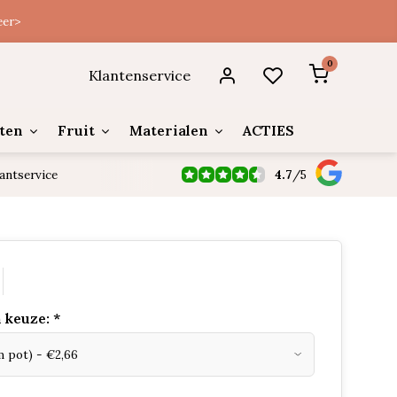
eer>
0
Klantenservice
ten
Fruit
Materialen
ACTIES
4.7
/
5
antservice
 keuze:
*