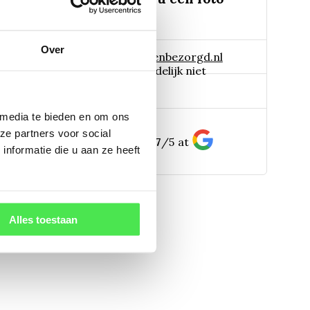
Over
 naar:
info@tuinplantenbezorgd.nl
06 45 601 508 (tijdelijk niet
pp:
bereikbaar)
 media te bieden en om ons
ze partners voor social
156
customers give us a
4.7
/
5
at
nformatie die u aan ze heeft
Alles toestaan