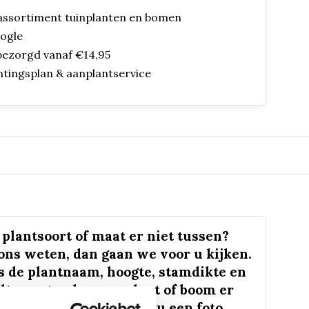
assortiment tuinplanten en bomen
oogle
bezorgd vanaf €14,95
ntingsplan & aanplantservice
plantsoort of maat er niet tussen?
 ons weten, dan gaan we voor u kijken.
s de plantnaam, hoogte, stamdikte en
lt u weten hoe uw plant of boom er
 eruit ziet? We kunnen u een foto