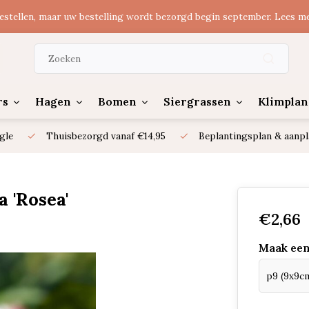
estellen, maar uw bestelling wordt bezorgd begin september. Lees m
rs
Hagen
Bomen
Siergrassen
Klimplan
gle
Thuisbezorgd vanaf €14,95
Beplantingsplan & aanpl
 'Rosea'
€2,66
Maak een