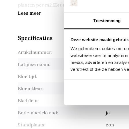
planten per m2.
Het minimum bestelaantal is tijd
Lees meer
Toestemming
Specificaties
Deze website maakt gebruik
We gebruiken cookies om cont
Artikelnummer:
Armeria m
websiteverkeer te analyseren
media, adverteren en analys
Latijnse naam:
Armeria m
verstrekt of die ze hebben v
Bloeitijd:
mei-juli
Bloemkleur:
roze
Bladkleur:
donkergr
Bodembedekkend:
ja
Standplaats:
zon