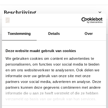
Beschrijving
Specificaties
Toestemming
Details
Over
Staat uw plantsoort of maat er niet
Deze website maakt gebruik van cookies
tussen? Laat het ons weten, dan
We gebruiken cookies om content en advertenties te
gaan we voor u kijken. Stuur ons
personaliseren, om functies voor social media te bieden
de plantnaam, hoogte, stamdikte en
en om ons websiteverkeer te analyseren. Ook delen we
vorm. Wilt u weten hoe uw plant of
informatie over uw gebruik van onze site met onze
boom er ongeveer eruit ziet? We
partners voor social media, adverteren en analyse. Deze
partners kunnen deze gegevens combineren met andere
kunnen u een foto sturen.
informatie die u aan ze heeft verstrekt of die ze hebben
verzameld op basis van uw gebruik van hun services.
info@tuinplantenbezorgd.nl