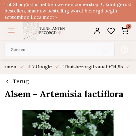
Tot 31 augustus hebben we een zomerstop. U kunt gerust
bestellen, maar uw bestelling wordt bezorgd begin
september. Lees meer>
0
n bomen
4.7 Google
Thuisbezorgd vanaf €14,95
B
Terug
Alsem - Artemisia lactiflora