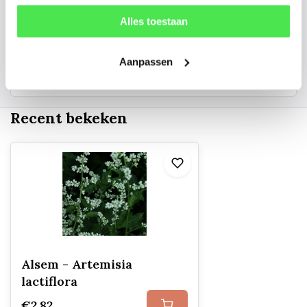
06 45 601 508 (tijdelijk niet bereikbaar)
Alles toestaan
Aanpassen
156
customers give us a
4.7
/
5
at
Recent bekeken
Alsem - Artemisia
lactiflora
€2,82