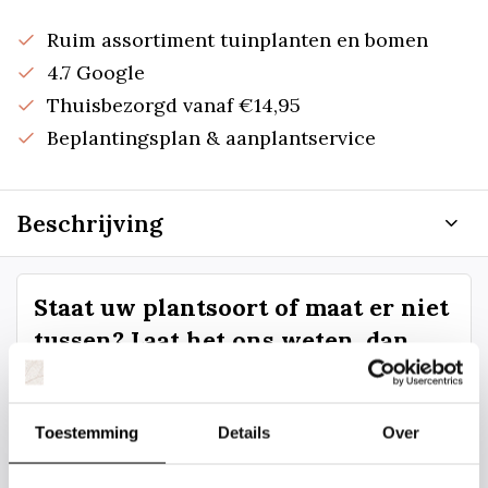
Ruim assortiment tuinplanten en bomen
4.7 Google
Thuisbezorgd vanaf €14,95
Beplantingsplan & aanplantservice
Beschrijving
Staat uw plantsoort of maat er niet
tussen? Laat het ons weten, dan
gaan we voor u kijken. Stuur ons
de plantnaam, hoogte, stamdikte en
vorm. Wilt u weten hoe uw plant of
Toestemming
Details
Over
boom er ongeveer eruit ziet? We