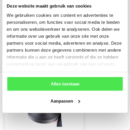
kunnen u een foto sturen.
Deze website maakt gebruik van cookies
We gebruiken cookies om content en advertenties te
info@tuinplantenbezorgd.nl
personaliseren, om functies voor social media te bieden
en om ons websiteverkeer te analyseren. Ook delen we
06 45 601 508 (tijdelijk niet bereikbaar)
informatie over uw gebruik van onze site met onze
partners voor social media, adverteren en analyse. Deze
partners kunnen deze gegevens combineren met andere
informatie die u aan ze heeft verstrekt of die ze hebben
156
customers give us a
4.7
/
5
at
verzameld op basis van uw gebruik van hun services.
Recent bekeken
Alles toestaan
Aanpassen