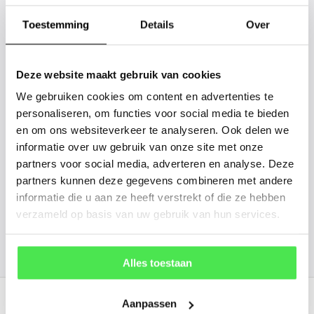
tussen? Laat het ons weten, dan
gaan we voor u kijken. Stuur ons
Toestemming
Details
Over
de plantnaam, hoogte, stamdikte en
vorm. Wilt u weten hoe uw plant of
Deze website maakt gebruik van cookies
boom er ongeveer eruit ziet? We
We gebruiken cookies om content en advertenties te
kunnen u een foto sturen.
personaliseren, om functies voor social media te bieden
en om ons websiteverkeer te analyseren. Ook delen we
informatie over uw gebruik van onze site met onze
info@tuinplantenbezorgd.nl
partners voor social media, adverteren en analyse. Deze
partners kunnen deze gegevens combineren met andere
06 45 601 508 (tijdelijk niet bereikbaar)
informatie die u aan ze heeft verstrekt of die ze hebben
verzameld op basis van uw gebruik van hun services.
156
customers give us a
4.7
/
5
at
Alles toestaan
Recent bekeken
Aanpassen