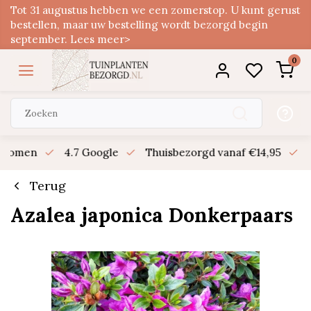
Tot 31 augustus hebben we een zomerstop. U kunt gerust
bestellen, maar uw bestelling wordt bezorgd begin
september. Lees meer>
0
n bomen
4.7 Google
Thuisbezorgd vanaf €14,95
B
Terug
Azalea japonica Donkerpaars