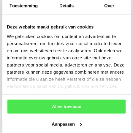
gaan we voor u kijken. Stuur ons
Toestemming
Details
Over
de plantnaam, hoogte, stamdikte en
vorm. Wilt u weten hoe uw plant of
Deze website maakt gebruik van cookies
boom er ongeveer eruit ziet? We
We gebruiken cookies om content en advertenties te
kunnen u een foto sturen.
personaliseren, om functies voor social media te bieden
en om ons websiteverkeer te analyseren. Ook delen we
info@tuinplantenbezorgd.nl
informatie over uw gebruik van onze site met onze
partners voor social media, adverteren en analyse. Deze
06 45 601 508 (tijdelijk niet bereikbaar)
partners kunnen deze gegevens combineren met andere
informatie die u aan ze heeft verstrekt of die ze hebben
verzameld op basis van uw gebruik van hun services.
156
customers give us a
4.7
/
5
at
Alles toestaan
Recent bekeken
Aanpassen