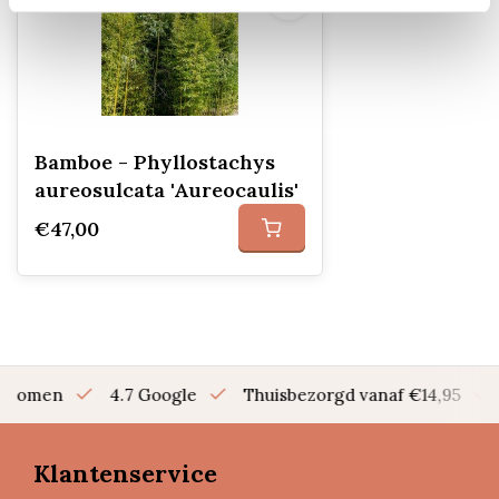
Bamboe - Phyllostachys
aureosulcata 'Aureocaulis'
€47,00
en bomen
4.7 Google
Thuisbezorgd vanaf €14,95
Klantenservice