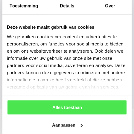
gaan we voor u kijken. Stuur ons
Toestemming
Details
Over
de plantnaam, hoogte, stamdikte en
vorm. Wilt u weten hoe uw plant of
Deze website maakt gebruik van cookies
boom er ongeveer eruit ziet? We
We gebruiken cookies om content en advertenties te
kunnen u een foto sturen.
personaliseren, om functies voor social media te bieden
en om ons websiteverkeer te analyseren. Ook delen we
info@tuinplantenbezorgd.nl
informatie over uw gebruik van onze site met onze
partners voor social media, adverteren en analyse. Deze
06 45 601 508 (tijdelijk niet bereikbaar)
partners kunnen deze gegevens combineren met andere
informatie die u aan ze heeft verstrekt of die ze hebben
verzameld op basis van uw gebruik van hun services.
156
customers give us a
4.7
/
5
at
Alles toestaan
Recent bekeken
Aanpassen