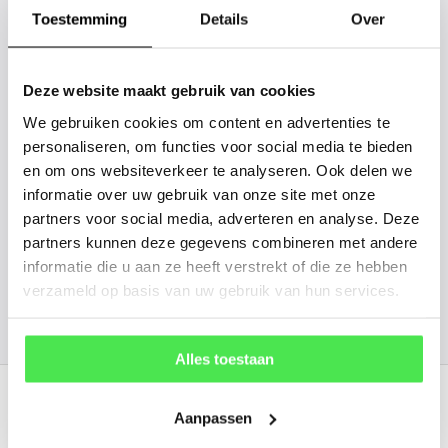
gaan we voor u kijken. Stuur ons
Toestemming
Details
Over
de plantnaam, hoogte, stamdikte en
vorm. Wilt u weten hoe uw plant of
Deze website maakt gebruik van cookies
boom er ongeveer eruit ziet? We
We gebruiken cookies om content en advertenties te
kunnen u een foto sturen.
personaliseren, om functies voor social media te bieden
en om ons websiteverkeer te analyseren. Ook delen we
info@tuinplantenbezorgd.nl
informatie over uw gebruik van onze site met onze
partners voor social media, adverteren en analyse. Deze
06 45 601 508 (tijdelijk niet bereikbaar)
partners kunnen deze gegevens combineren met andere
informatie die u aan ze heeft verstrekt of die ze hebben
verzameld op basis van uw gebruik van hun services.
156
customers give us a
4.7
/
5
at
Alles toestaan
Recent bekeken
Aanpassen