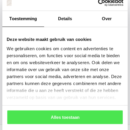
Staat uw plantsoort of maat er niet
tussen? Laat het ons weten, dan
Toestemming
Details
Over
gaan we voor u kijken. Stuur ons
de plantnaam, hoogte, stamdikte en
vorm. Wilt u weten hoe uw plant of
Deze website maakt gebruik van cookies
boom er ongeveer eruit ziet? We
We gebruiken cookies om content en advertenties te
kunnen u een foto sturen.
personaliseren, om functies voor social media te bieden
en om ons websiteverkeer te analyseren. Ook delen we
informatie over uw gebruik van onze site met onze
info@tuinplantenbezorgd.nl
partners voor social media, adverteren en analyse. Deze
partners kunnen deze gegevens combineren met andere
06 45 601 508 (tijdelijk niet bereikbaar)
informatie die u aan ze heeft verstrekt of die ze hebben
verzameld op basis van uw gebruik van hun services.
156
customers give us a
4.7
/
5
at
Alles toestaan
Recent bekeken