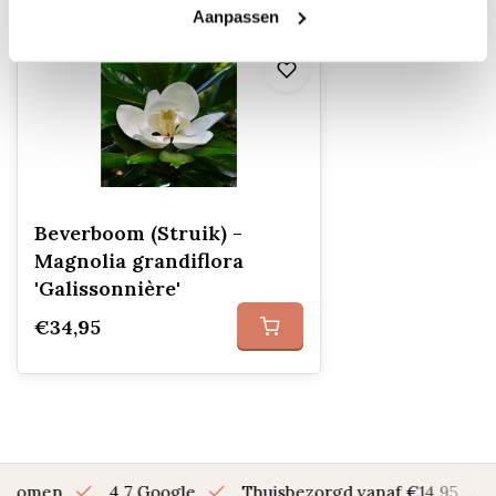
Aanpassen
Beverboom (Struik) -
Magnolia grandiflora
'Galissonnière'
€34,95
en bomen
4.7 Google
Thuisbezorgd vanaf €14,95