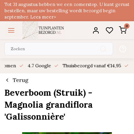
Tot 31 augustus hebben we een zomerstop. U kunt gerust
bestellen, maar uw bestelling wordt bezorgd begin
september. Lees meer>
0
n bomen
4.7 Google
Thuisbezorgd vanaf €14,95
B
Terug
Beverboom (Struik) -
Magnolia grandiflora
'Galissonnière'