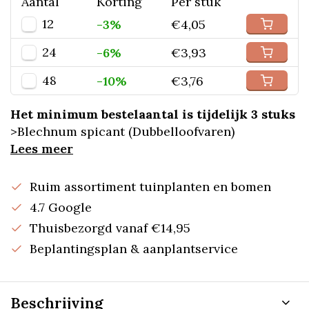
Aantal
Korting
Per stuk
12
-3%
€4,05
24
-6%
€3,93
48
-10%
€3,76
Het minimum bestelaantal is tijdelijk 3 stuks
>Blechnum spicant (Dubbelloofvaren)
Lees meer
Ruim assortiment tuinplanten en bomen
4.7 Google
Thuisbezorgd vanaf €14,95
Beplantingsplan & aanplantservice
Beschrijving