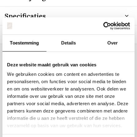
Specificaties
Gerelateerde producten
Toestemming
Details
Over
Staat uw plantsoort of maat er niet
Deze website maakt gebruik van cookies
tussen? Laat het ons weten, dan
We gebruiken cookies om content en advertenties te
gaan we voor u kijken. Stuur ons
personaliseren, om functies voor social media te bieden
de plantnaam, hoogte, stamdikte en
en om ons websiteverkeer te analyseren. Ook delen we
vorm. Wilt u weten hoe uw plant of
informatie over uw gebruik van onze site met onze
boom er ongeveer eruit ziet? We
partners voor social media, adverteren en analyse. Deze
partners kunnen deze gegevens combineren met andere
kunnen u een foto sturen.
informatie die u aan ze heeft verstrekt of die ze hebben
verzameld op basis van uw gebruik van hun services.
info@tuinplantenbezorgd.nl