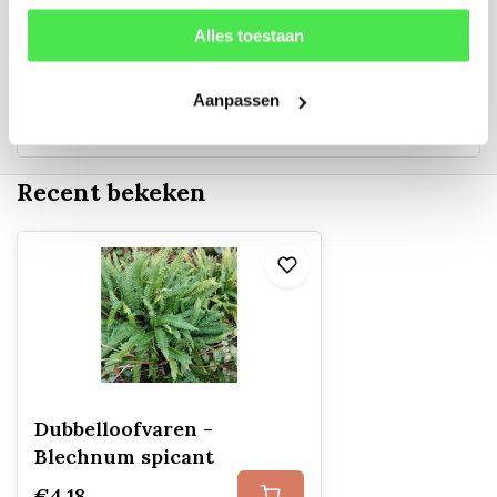
06 45 601 508 (tijdelijk niet bereikbaar)
Alles toestaan
Aanpassen
156
customers give us a
4.7
/
5
at
Recent bekeken
Dubbelloofvaren -
Blechnum spicant
€4,18