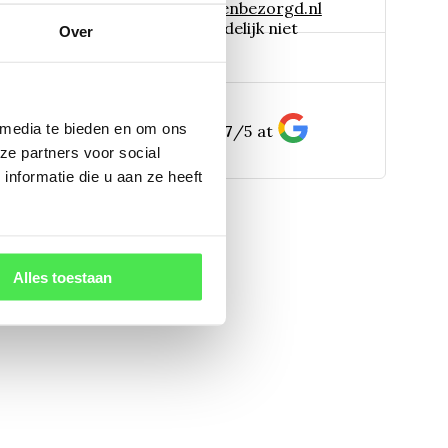
 naar:
info@tuinplantenbezorgd.nl
06 45 601 508 (tijdelijk niet
Over
pp:
bereikbaar)
 media te bieden en om ons
156
customers give us a
4.7
/
5
at
ze partners voor social
nformatie die u aan ze heeft
Alles toestaan