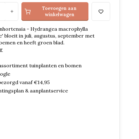
Toevoegen aan
+
winkelwagen
nhortensia - Hydrangea macrophylla
' bloeit in juli, augustus, september met
oemen en heeft groen blad.
r
assortiment tuinplanten en bomen
oogle
bezorgd vanaf €14,95
ntingsplan & aanplantservice