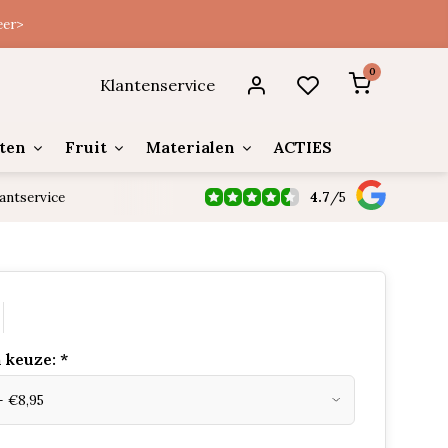
eer>
0
Klantenservice
ten
Fruit
Materialen
ACTIES
4.7
/
5
antservice
 keuze:
*