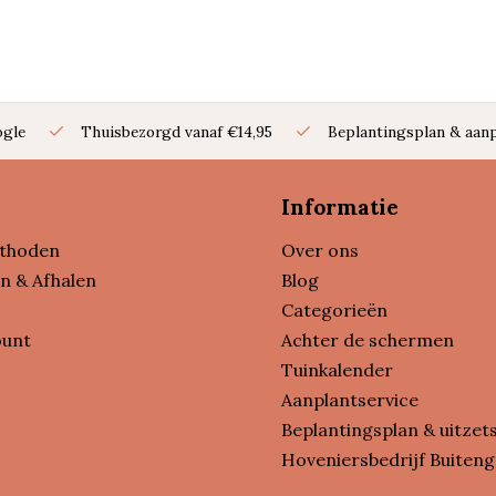
ogle
Thuisbezorgd vanaf €14,95
Beplantingsplan & aanp
Informatie
thoden
Over ons
n & Afhalen
Blog
Categorieën
ount
Achter de schermen
Tuinkalender
Aanplantservice
Beplantingsplan & uitzet
Hoveniersbedrijf Buiteng