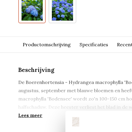
Productomschrijving
Specificaties
Recen
Beschrijving
De Boerenhortensia - Hydrangea macrophylla 'Boden
augustus, september met blauwe bloemen en heef
macrophylla 'Bodensee' wordt zo'n 100-150 cm hoog
halfschaduw. Deze heester verliest het blad in de w
Lees meer