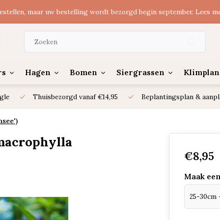
estellen, maar uw bestelling wordt bezorgd begin september. Lees m
rs
Hagen
Bomen
Siergrassen
Klimplan
gle
Thuisbezorgd vanaf €14,95
Beplantingsplan & aanpl
see')
macrophylla
€8,95
Maak een