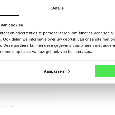
Mail
Details
Of a
 macrophylla 'Bodensee'
 van cookies
 macrophylla 'Bodensee'
ent en advertenties te personaliseren, om functies voor social
. Ook delen we informatie over uw gebruik van onze site met on
e. Deze partners kunnen deze gegevens combineren met andere i
erzameld op basis van uw gebruik van hun services.
tember
Aanpassen
uw
 struik