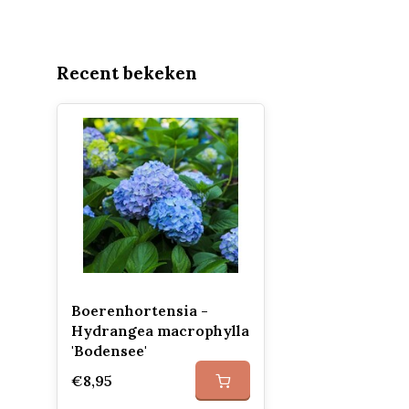
Recent bekeken
Boerenhortensia -
Hydrangea macrophylla
'Bodensee'
€8,95