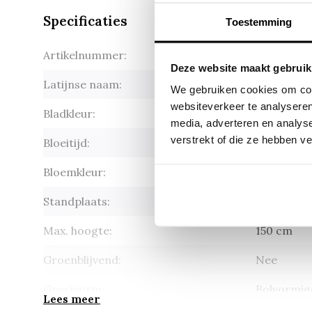
Specificaties
Toestemming
Artikelnummer:
Hydrangea
Deze website maakt gebruik
Latijnse naam:
Hydrangea
We gebruiken cookies om cont
websiteverkeer te analyseren
Bladkleur:
Groen
media, adverteren en analys
verstrekt of die ze hebben v
Bloeitijd:
Juni - sep
Bloemkleur:
Blauw
Standplaats:
Halfschad
Max. hoogte:
150 cm
Groenblijvend:
Nee
Groeivorm:
Bolvormige
Lees meer