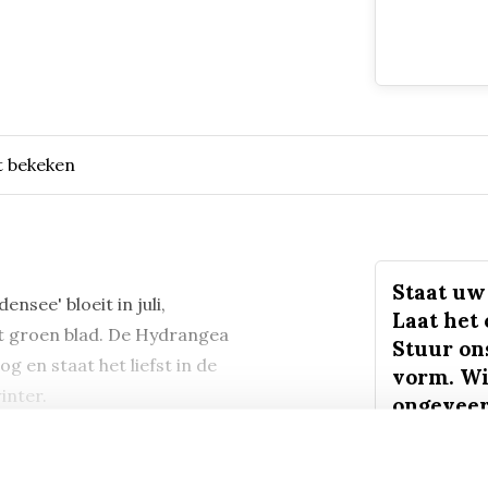
t bekeken
Staat uw 
see' bloeit in juli,
Laat het
t groen blad. De Hydrangea
Stuur on
 en staat het liefst in de
vorm. Wi
inter.
ongeveer
sturen.