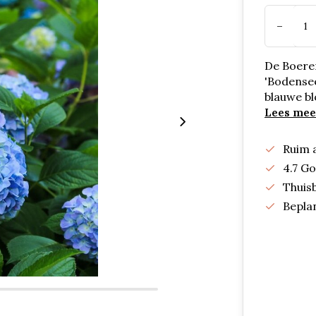
-
De Boere
'Bodensee
blauwe bl
Lees mee
Ruim 
4.7 G
Thuis
Bepla