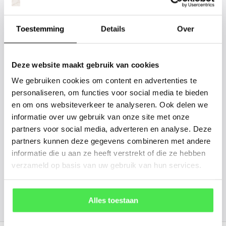
Staat uw plantsoort of maat er niet
tussen? Laat het ons weten, dan
Toestemming
Details
Over
gaan we voor u kijken. Stuur ons
de plantnaam, hoogte, stamdikte en
Deze website maakt gebruik van cookies
vorm. Wilt u weten hoe uw plant of
We gebruiken cookies om content en advertenties te
boom er ongeveer eruit ziet? We
personaliseren, om functies voor social media te bieden
kunnen u een foto sturen.
en om ons websiteverkeer te analyseren. Ook delen we
informatie over uw gebruik van onze site met onze
partners voor social media, adverteren en analyse. Deze
info@tuinplantenbezorgd.nl
partners kunnen deze gegevens combineren met andere
informatie die u aan ze heeft verstrekt of die ze hebben
06 45 601 508 (tijdelijk niet bereikbaar)
verzameld op basis van uw gebruik van hun services.
156
customers give us a
4.7
/
5
at
Alles toestaan