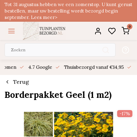
Tot 31 augustus hebben we een zomerstop. U kunt gerust
bestellen, maar uw bestelling wordt bezorgd begin
september. Lees meer>
0
n bomen
4.7 Google
Thuisbezorgd vanaf €14,95
B
Terug
Borderpakket Geel (1 m2)
-17%