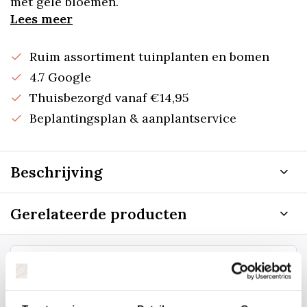
met gele bloemen.
Lees meer
Ruim assortiment tuinplanten en bomen
4.7 Google
Thuisbezorgd vanaf €14,95
Beplantingsplan & aanplantservice
Beschrijving
Gerelateerde producten
Staat uw plantsoort of maat er niet
tussen? Laat het ons weten, dan