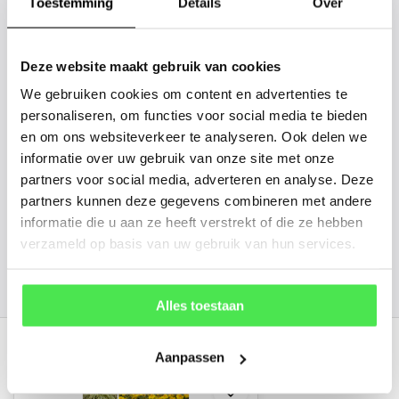
gaan we voor u kijken. Stuur ons
Toestemming
Details
Over
de plantnaam, hoogte, stamdikte en
vorm. Wilt u weten hoe uw plant of
Deze website maakt gebruik van cookies
boom er ongeveer eruit ziet? We
We gebruiken cookies om content en advertenties te
kunnen u een foto sturen.
personaliseren, om functies voor social media te bieden
en om ons websiteverkeer te analyseren. Ook delen we
informatie over uw gebruik van onze site met onze
info@tuinplantenbezorgd.nl
partners voor social media, adverteren en analyse. Deze
partners kunnen deze gegevens combineren met andere
06 45 601 508 (tijdelijk niet bereikbaar)
informatie die u aan ze heeft verstrekt of die ze hebben
verzameld op basis van uw gebruik van hun services.
156
customers give us a
4.7
/
5
at
Alles toestaan
Recent bekeken
Aanpassen