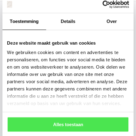
Staat uw plantsoort of maat er niet
Toestemming
Details
Over
tussen? Laat het ons weten, dan
gaan we voor u kijken. Stuur ons
de plantnaam, hoogte, stamdikte en
Deze website maakt gebruik van cookies
vorm. Wilt u weten hoe uw plant of
We gebruiken cookies om content en advertenties te
boom er ongeveer eruit ziet? We
personaliseren, om functies voor social media te bieden
en om ons websiteverkeer te analyseren. Ook delen we
kunnen u een foto sturen.
informatie over uw gebruik van onze site met onze
partners voor social media, adverteren en analyse. Deze
info@tuinplantenbezorgd.nl
partners kunnen deze gegevens combineren met andere
informatie die u aan ze heeft verstrekt of die ze hebben
06 45 601 508 (tijdelijk niet bereikbaar)
verzameld op basis van uw gebruik van hun services.
Alles toestaan
156
customers give us a
4.7
/
5
at