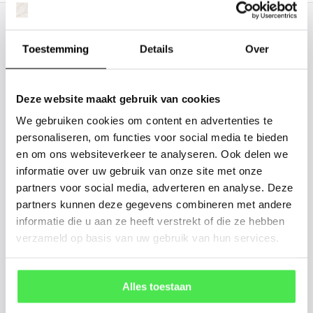
Staat uw plantsoort of maat er niet
Toestemming
Details
Over
tussen? Laat het ons weten, dan
gaan we voor u kijken. Stuur ons
de plantnaam, hoogte, stamdikte en
Deze website maakt gebruik van cookies
vorm. Wilt u weten hoe uw plant of
We gebruiken cookies om content en advertenties te
boom er ongeveer eruit ziet? We
personaliseren, om functies voor social media te bieden
en om ons websiteverkeer te analyseren. Ook delen we
kunnen u een foto sturen.
informatie over uw gebruik van onze site met onze
partners voor social media, adverteren en analyse. Deze
info@tuinplantenbezorgd.nl
partners kunnen deze gegevens combineren met andere
informatie die u aan ze heeft verstrekt of die ze hebben
06 45 601 508 (tijdelijk niet bereikbaar)
verzameld op basis van uw gebruik van hun services.
Alles toestaan
156
customers give us a
4.7
/
5
at