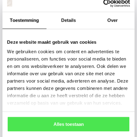
Staat uw plantsoort of maat er niet
Toestemming
Details
Over
tussen? Laat het ons weten, dan
gaan we voor u kijken. Stuur ons
de plantnaam, hoogte, stamdikte en
Deze website maakt gebruik van cookies
vorm. Wilt u weten hoe uw plant of
We gebruiken cookies om content en advertenties te
boom er ongeveer eruit ziet? We
personaliseren, om functies voor social media te bieden
en om ons websiteverkeer te analyseren. Ook delen we
kunnen u een foto sturen.
informatie over uw gebruik van onze site met onze
partners voor social media, adverteren en analyse. Deze
info@tuinplantenbezorgd.nl
partners kunnen deze gegevens combineren met andere
informatie die u aan ze heeft verstrekt of die ze hebben
06 45 601 508 (tijdelijk niet bereikbaar)
verzameld op basis van uw gebruik van hun services.
156
customers give us a
4.7
/
5
at
Alles toestaan