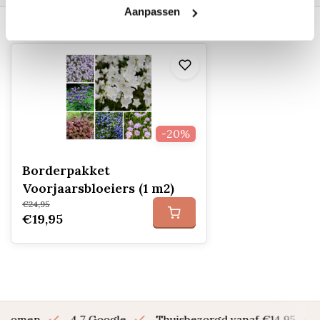
Aanpassen
Recent bekeken
-20%
Borderpakket
Voorjaarsbloeiers (1 m2)
€24,95
€19,95
en bomen
4.7 Google
Thuisbezorgd vanaf €14,95