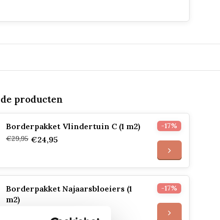
rde producten
Borderpakket Vlindertuin C (1 m2)
-17%
€29,95
€24,95
Borderpakket Najaarsbloeiers (1
-17%
m2)
€29,95
€24,95