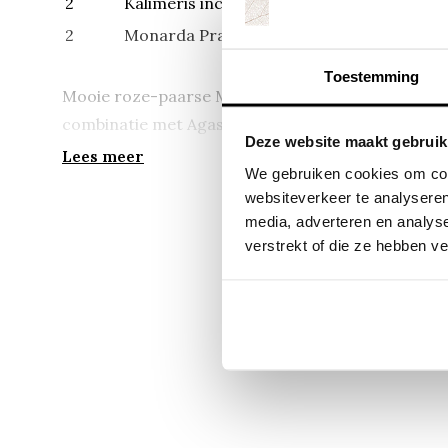
2
Kalimeris incisa Alba (Zomeraster)
2
Monarda Prairienacht (Bergamotplant)
Toestemming
Mooie roze-paarse Monarda met een hoogte tusse
combinatie met Agastache Blue Fortune en Kalimeri
Deze website maakt gebruik
soorten die ook nog eens lang bloeien.
Lees meer
We gebruiken cookies om cont
websiteverkeer te analyseren
Alle vaste planten worden geleverd in potjes van 
media, adverteren en analys
verstrekt of die ze hebben v