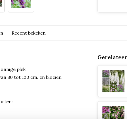
en
Recent bekeken
Gerelatee
onnige plek.
van 80 tot 120 cm. en bloeien
orten: