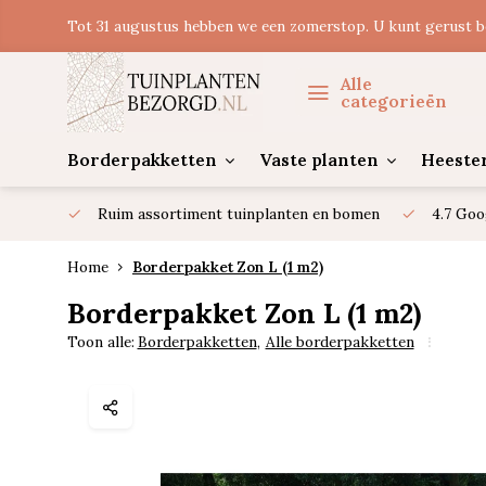
Tot 31 augustus hebben we een zomerstop. U kunt gerust b
Alle
categorieën
Borderpakketten
Vaste planten
Heeste
Ruim assortiment tuinplanten en bomen
4.7 Goo
Home
Borderpakket Zon L (1 m2)
Borderpakket Zon L (1 m2)
Toon alle:
Borderpakketten
,
Alle borderpakketten