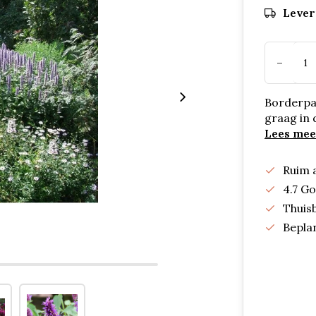
Lever
-
Borderpak
graag in 
Lees mee
Ruim 
4.7 G
Thuis
Bepla