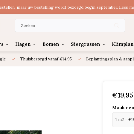
estellen, maar uw bestelling wordt bezorgd begin september. Lees m
rs
Hagen
Bomen
Siergrassen
Klimplan
gle
Thuisbezorgd vanaf €14,95
Beplantingsplan & aanpl
€19,95
Maak een