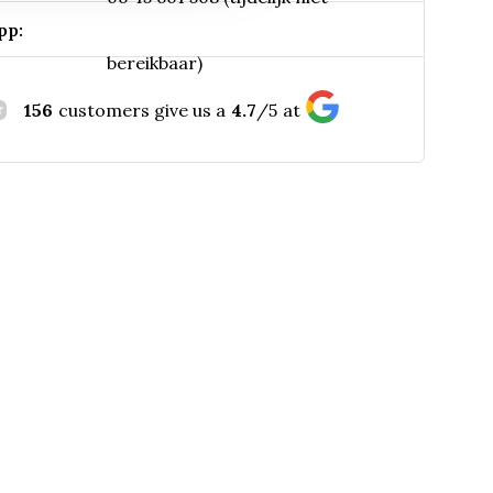
pp:
bereikbaar)
156
customers give us a
4.7
/
5
at