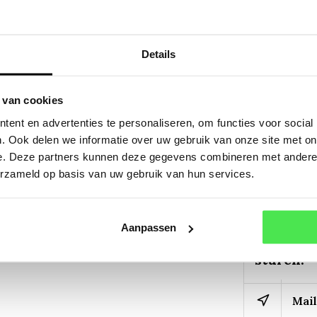
Details
n de 100 en 140 cm, in
s incisa Alba, 2 zeer sterke
 van cookies
ent en advertenties te personaliseren, om functies voor social
. Ook delen we informatie over uw gebruik van onze site met on
9*9cm.
e. Deze partners kunnen deze gegevens combineren met andere i
Staat uw 
erzameld op basis van uw gebruik van hun services.
Laat het
Stuur on
vorm. Wi
Aanpassen
ongeveer
sturen.
Mail