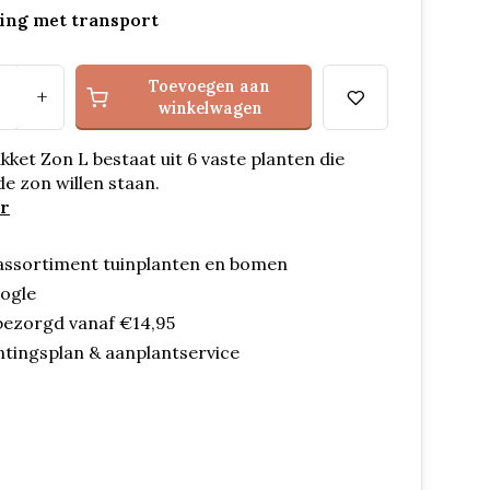
ing met transport
Toevoegen aan
+
winkelwagen
ket Zon L bestaat uit 6 vaste planten die
de zon willen staan.
r
assortiment tuinplanten en bomen
oogle
bezorgd vanaf €14,95
ntingsplan & aanplantservice