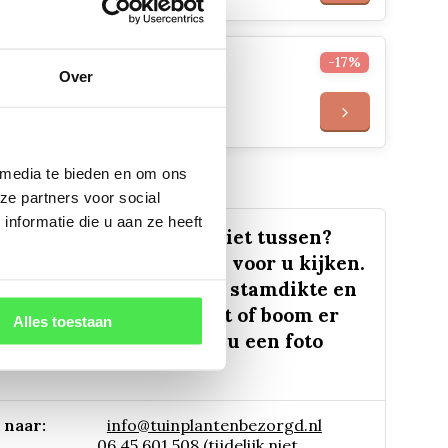
Borderpakket Paars (1 m2)
-17%
Over
€29,95
€24,95
 media te bieden en om ons
ze partners voor social
nformatie die u aan ze heeft
plantsoort of maat er niet tussen?
 ons weten, dan gaan we voor u kijken.
s de plantnaam, hoogte, stamdikte en
lt u weten hoe uw plant of boom er
Alles toestaan
 eruit ziet? We kunnen u een foto
 naar:
info@tuinplantenbezorgd.nl
06 45 601 508 (tijdelijk niet