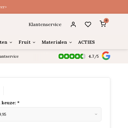
eer>
0
Klantenservice
ten
Fruit
Materialen
ACTIES
4.7
/
5
antservice
 keuze:
*