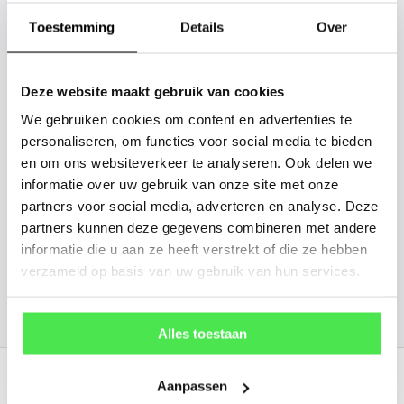
tussen? Laat het ons weten, dan
gaan we voor u kijken. Stuur ons
Toestemming
Details
Over
de plantnaam, hoogte, stamdikte en
vorm. Wilt u weten hoe uw plant of
Deze website maakt gebruik van cookies
boom er ongeveer eruit ziet? We
We gebruiken cookies om content en advertenties te
kunnen u een foto sturen.
personaliseren, om functies voor social media te bieden
en om ons websiteverkeer te analyseren. Ook delen we
informatie over uw gebruik van onze site met onze
info@tuinplantenbezorgd.nl
partners voor social media, adverteren en analyse. Deze
partners kunnen deze gegevens combineren met andere
06 45 601 508 (tijdelijk niet bereikbaar)
informatie die u aan ze heeft verstrekt of die ze hebben
verzameld op basis van uw gebruik van hun services.
156
customers give us a
4.7
/
5
at
Alles toestaan
Recent bekeken
Aanpassen