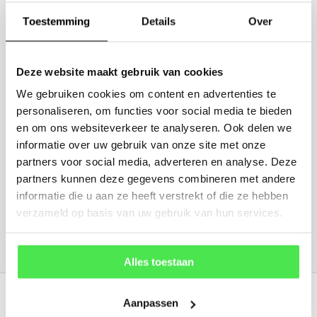
tussen? Laat het ons weten, dan
gaan we voor u kijken. Stuur ons
Toestemming
Details
Over
de plantnaam, hoogte, stamdikte en
vorm. Wilt u weten hoe uw plant of
Deze website maakt gebruik van cookies
boom er ongeveer eruit ziet? We
We gebruiken cookies om content en advertenties te
kunnen u een foto sturen.
personaliseren, om functies voor social media te bieden
en om ons websiteverkeer te analyseren. Ook delen we
informatie over uw gebruik van onze site met onze
info@tuinplantenbezorgd.nl
partners voor social media, adverteren en analyse. Deze
partners kunnen deze gegevens combineren met andere
06 45 601 508 (tijdelijk niet bereikbaar)
informatie die u aan ze heeft verstrekt of die ze hebben
verzameld op basis van uw gebruik van hun services.
156
customers give us a
4.7
/
5
at
Alles toestaan
Recent bekeken
Aanpassen