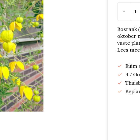
-
Bosrank (
oktober m
vaste pla
Lees mee
Ruim 
4.7 G
Thuis
Bepla