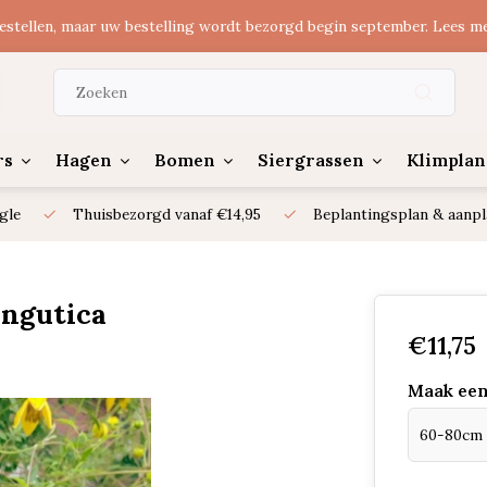
estellen, maar uw bestelling wordt bezorgd begin september. Lees m
rs
Hagen
Bomen
Siergrassen
Klimplan
gle
Thuisbezorgd vanaf €14,95
Beplantingsplan & aanpl
angutica
€11,75
Maak een