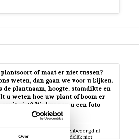
plantsoort of maat er niet tussen?
 ons weten, dan gaan we voor u kijken.
s de plantnaam, hoogte, stamdikte en
lt u weten hoe uw plant of boom er
 eruit ziet? We kunnen u een foto
 naar:
info@tuinplantenbezorgd.nl
Over
06 45 601 508 (tijdelijk niet