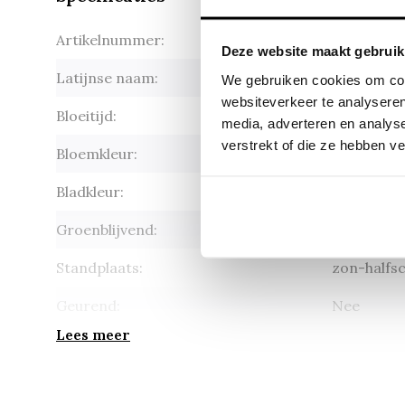
Artikelnummer:
Clematis t
Deze website maakt gebruik
Latijnse naam:
Clematis t
We gebruiken cookies om cont
websiteverkeer te analyseren
Bloeitijd:
juli-sept
media, adverteren en analys
verstrekt of die ze hebben v
Bloemkleur:
geel
Bladkleur:
groen
Groenblijvend:
Nee
Standplaats:
zon-halfs
Geurend:
Nee
Lees meer