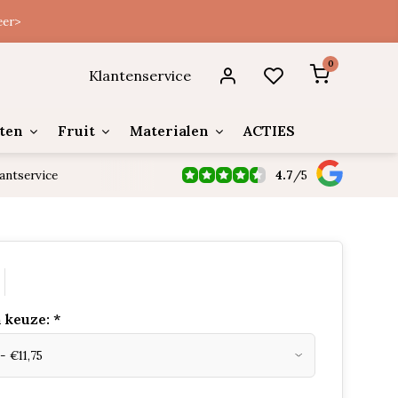
eer>
0
Klantenservice
ten
Fruit
Materialen
ACTIES
4.7
/
5
antservice
 keuze:
*