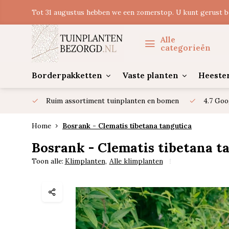
Tot 31 augustus hebben we een zomerstop. U kunt gerust b
Alle
categorieën
Borderpakketten
Vaste planten
Heeste
Ruim assortiment tuinplanten en bomen
4.7 Goo
Home
Bosrank - Clematis tibetana tangutica
Bosrank - Clematis tibetana t
Toon alle:
Klimplanten
,
Alle klimplanten