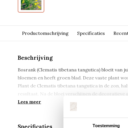
Productomschrijving
Specificaties
Recen
Beschrijving
Bosrank (Clematis tibetana tangutica) bloeit van ju
bloemen en heeft groen blad. Deze vaste plant wo
Plant de Clematis tibetana tangutica in de zon, h
resultaat. Na de bloei verschijnen de decoratieve 
Lees meer
Toestemming
Specificaties