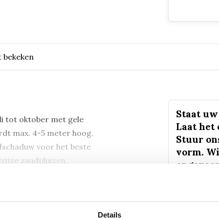
t bekeken
Staat uw 
li tot oktober met gele
Laat het
rdt max. 4-5 meter hoog.
Stuur on
alfschaduw voor het beste
vorm. Wi
grijze zaadpluizen.
ongeveer
sturen.
Mail
Details