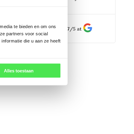
pp:
bereikbaar)
 media te bieden en om ons
156
customers give us a
4.7
/
5
at
ze partners voor social
nformatie die u aan ze heeft
Alles toestaan