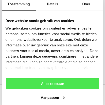
gaan we voor u kijken. Stuur ons
Toestemming
Details
Over
de plantnaam, hoogte, stamdikte en
vorm. Wilt u weten hoe uw plant of
Deze website maakt gebruik van cookies
boom er ongeveer eruit ziet? We
We gebruiken cookies om content en advertenties te
kunnen u een foto sturen.
personaliseren, om functies voor social media te bieden
en om ons websiteverkeer te analyseren. Ook delen we
info@tuinplantenbezorgd.nl
informatie over uw gebruik van onze site met onze
partners voor social media, adverteren en analyse. Deze
06 45 601 508 (tijdelijk niet bereikbaar)
partners kunnen deze gegevens combineren met andere
informatie die u aan ze heeft verstrekt of die ze hebben
verzameld op basis van uw gebruik van hun services.
156
customers give us a
4.7
/
5
at
Alles toestaan
Recent bekeken
Aanpassen