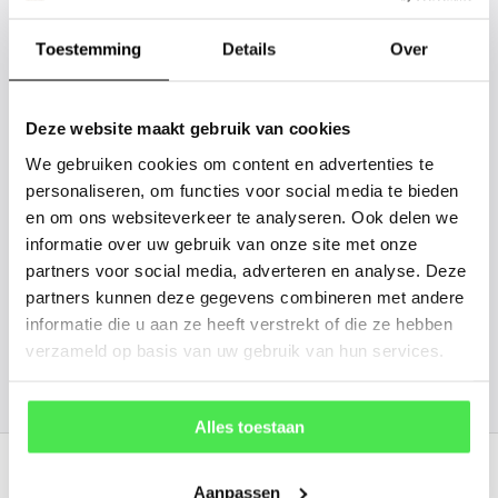
tussen? Laat het ons weten, dan
gaan we voor u kijken. Stuur ons
Toestemming
Details
Over
de plantnaam, hoogte, stamdikte en
vorm. Wilt u weten hoe uw plant of
Deze website maakt gebruik van cookies
boom er ongeveer eruit ziet? We
We gebruiken cookies om content en advertenties te
kunnen u een foto sturen.
personaliseren, om functies voor social media te bieden
en om ons websiteverkeer te analyseren. Ook delen we
info@tuinplantenbezorgd.nl
informatie over uw gebruik van onze site met onze
partners voor social media, adverteren en analyse. Deze
06 45 601 508 (tijdelijk niet bereikbaar)
partners kunnen deze gegevens combineren met andere
informatie die u aan ze heeft verstrekt of die ze hebben
verzameld op basis van uw gebruik van hun services.
156
customers give us a
4.7
/
5
at
Alles toestaan
Recent bekeken
Aanpassen