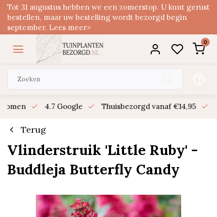
Tot 31 augustus hebben we een zomerstop. U kunt gerust
bestellen, maar uw bestelling wordt bezorgd begin
september. Lees meer>
0
n bomen
4.7 Google
Thuisbezorgd vanaf €14,95
B
Terug
Vlinderstruik 'Little Ruby' -
Buddleja Butterfly Candy