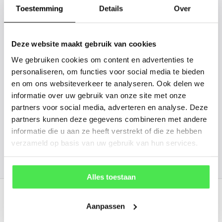
gaan we voor u kijken. Stuur ons
Toestemming
Details
Over
de plantnaam, hoogte, stamdikte en
vorm. Wilt u weten hoe uw plant of
Deze website maakt gebruik van cookies
boom er ongeveer eruit ziet? We
We gebruiken cookies om content en advertenties te
kunnen u een foto sturen.
personaliseren, om functies voor social media te bieden
en om ons websiteverkeer te analyseren. Ook delen we
info@tuinplantenbezorgd.nl
informatie over uw gebruik van onze site met onze
partners voor social media, adverteren en analyse. Deze
06 45 601 508 (tijdelijk niet bereikbaar)
partners kunnen deze gegevens combineren met andere
informatie die u aan ze heeft verstrekt of die ze hebben
verzameld op basis van uw gebruik van hun services.
156
customers give us a
4.7
/
5
at
Alles toestaan
Recent bekeken
Aanpassen