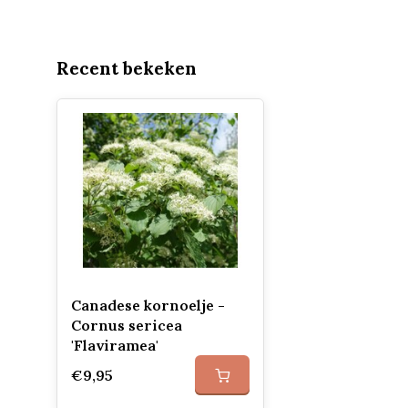
Recent bekeken
Canadese kornoelje -
Cornus sericea
'Flaviramea'
€9,95