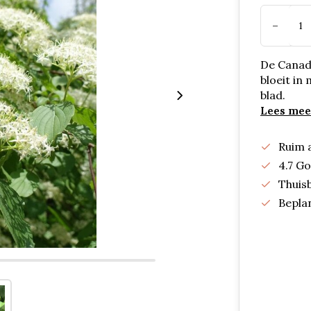
-
De Canade
bloeit in
blad.
Lees mee
Ruim 
4.7 G
Thuis
Bepla