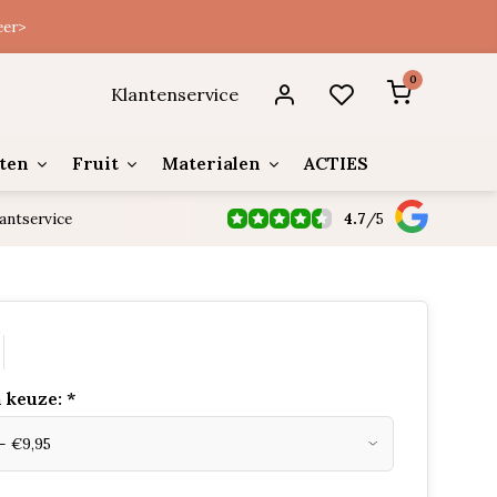
eer>
0
Klantenservice
ten
Fruit
Materialen
ACTIES
4.7
/
5
antservice
 keuze:
*