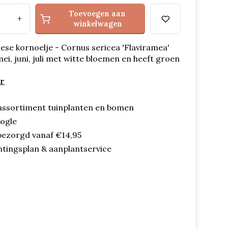
Toevoegen aan
+
winkelwagen
se kornoelje - Cornus sericea 'Flaviramea'
 mei, juni, juli met witte bloemen en heeft groen
r
assortiment tuinplanten en bomen
oogle
bezorgd vanaf €14,95
ntingsplan & aanplantservice