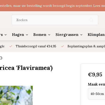
estellen, maar uw bestelling wordt bezorgd begin september. Lees m
rs
Hagen
Bomen
Siergrassen
Klimplan
gle
Thuisbezorgd vanaf €14,95
Beplantingsplan & aanpl
')
icea 'Flaviramea')
€9,95
Maak een