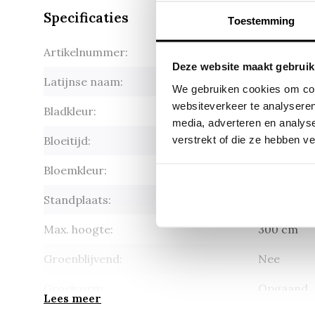
Specificaties
Toestemming
Artikelnummer:
Cornus ser
Deze website maakt gebruik
Latijnse naam:
Cornus ser
We gebruiken cookies om cont
websiteverkeer te analyseren
Bladkleur:
Groen
media, adverteren en analys
verstrekt of die ze hebben v
Bloeitijd:
Mei - juni
Bloemkleur:
Wit
Standplaats:
Zon - hal
Max. hoogte:
300 cm
Groenblijvend:
Nee
Groeivorm:
Opgaand
Lees meer