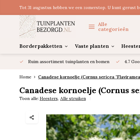
Tot 31 augustus hebben we een zomerstop. U kunt gerust b
Alle
categorieën
Borderpakketten
Vaste planten
Heeste
Ruim assortiment tuinplanten en bomen
4.7 Goo
Home
Canadese kornoelje (Cornus sericea 'Flaviramea
Canadese kornoelje (Cornus ser
Toon alle:
Heesters
,
Alle struiken