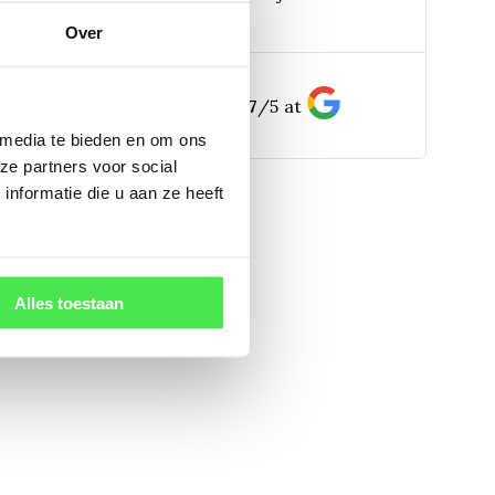
pp:
Over
bereikbaar)
156
customers give us a
4.7
/
5
at
 media te bieden en om ons
ze partners voor social
nformatie die u aan ze heeft
Alles toestaan