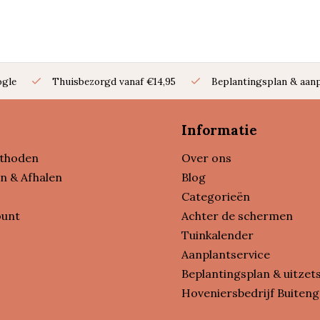
ogle
Thuisbezorgd vanaf €14,95
Beplantingsplan & aanp
Informatie
thoden
Over ons
n & Afhalen
Blog
Categorieën
ount
Achter de schermen
Tuinkalender
Aanplantservice
Beplantingsplan & uitzet
Hoveniersbedrijf Buiteng