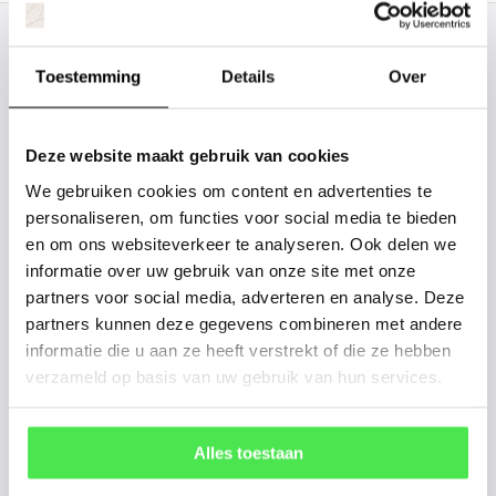
Staat uw plantsoort of maat er niet
Toestemming
Details
Over
tussen? Laat het ons weten, dan
gaan we voor u kijken. Stuur ons
de plantnaam, hoogte, stamdikte en
Deze website maakt gebruik van cookies
vorm. Wilt u weten hoe uw plant of
We gebruiken cookies om content en advertenties te
boom er ongeveer eruit ziet? We
personaliseren, om functies voor social media te bieden
en om ons websiteverkeer te analyseren. Ook delen we
kunnen u een foto sturen.
informatie over uw gebruik van onze site met onze
partners voor social media, adverteren en analyse. Deze
info@tuinplantenbezorgd.nl
partners kunnen deze gegevens combineren met andere
informatie die u aan ze heeft verstrekt of die ze hebben
06 45 601 508 (tijdelijk niet bereikbaar)
verzameld op basis van uw gebruik van hun services.
Alles toestaan
156
customers give us a
4.7
/
5
at