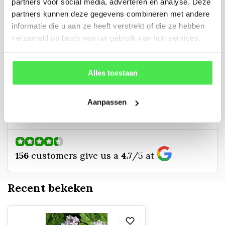
gaan we voor u kijken. Stuur ons
partners voor social media, adverteren en analyse. Deze
partners kunnen deze gegevens combineren met andere
de plantnaam, hoogte, stamdikte en
informatie die u aan ze heeft verstrekt of die ze hebben
vorm. Wilt u weten hoe uw plant of
verzameld op basis van uw gebruik van hun services.
boom er ongeveer eruit ziet? We
kunnen u een foto sturen.
Alles toestaan
info@tuinplantenbezorgd.nl
Aanpassen
06 45 601 508 (tijdelijk niet bereikbaar)
156
customers give us a
4.7
/
5
at
Recent bekeken