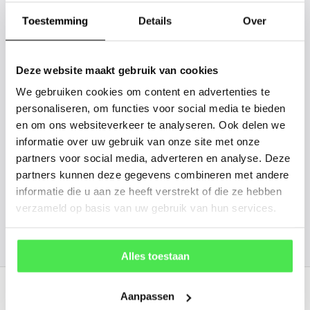
tussen? Laat het ons weten, dan
gaan we voor u kijken. Stuur ons
Toestemming
Details
Over
de plantnaam, hoogte, stamdikte en
vorm. Wilt u weten hoe uw plant of
Deze website maakt gebruik van cookies
boom er ongeveer eruit ziet? We
We gebruiken cookies om content en advertenties te
kunnen u een foto sturen.
personaliseren, om functies voor social media te bieden
en om ons websiteverkeer te analyseren. Ook delen we
informatie over uw gebruik van onze site met onze
info@tuinplantenbezorgd.nl
partners voor social media, adverteren en analyse. Deze
partners kunnen deze gegevens combineren met andere
06 45 601 508 (tijdelijk niet bereikbaar)
informatie die u aan ze heeft verstrekt of die ze hebben
verzameld op basis van uw gebruik van hun services.
156
customers give us a
4.7
/
5
at
Alles toestaan
Recent bekeken
Aanpassen