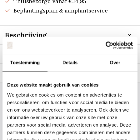
Thuisbezorgd vanaf €14,95
Beplantingsplan & aanplantservice
Beschrijving
Specificaties
Toestemming
Details
Over
Tags
Deze website maakt gebruik van cookies
We gebruiken cookies om content en advertenties te
Staat uw plantsoort of maat er niet
personaliseren, om functies voor social media te bieden
tussen? Laat het ons weten, dan
en om ons websiteverkeer te analyseren. Ook delen we
gaan we voor u kijken. Stuur ons
informatie over uw gebruik van onze site met onze
de plantnaam, hoogte, stamdikte en
partners voor social media, adverteren en analyse. Deze
partners kunnen deze gegevens combineren met andere
vorm. Wilt u weten hoe uw plant of
informatie die u aan ze heeft verstrekt of die ze hebben