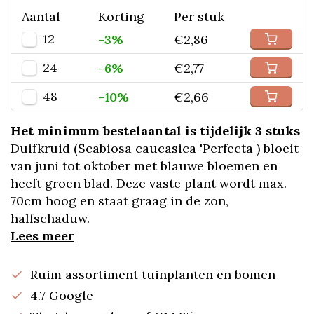
Aantal
Korting
Per stuk
12
-3%
€2,86
24
-6%
€2,77
48
-10%
€2,66
Het minimum bestelaantal is tijdelijk 3 stuks
Duifkruid (Scabiosa caucasica 'Perfecta ) bloeit
van juni tot oktober met blauwe bloemen en
heeft groen blad. Deze vaste plant wordt max.
70cm hoog en staat graag in de zon,
halfschaduw.
Lees meer
Ruim assortiment tuinplanten en bomen
4.7 Google