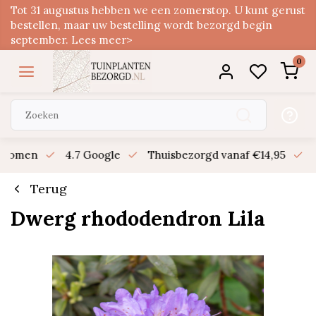
Tot 31 augustus hebben we een zomerstop. U kunt gerust
bestellen, maar uw bestelling wordt bezorgd begin
september. Lees meer>
0
n bomen
4.7 Google
Thuisbezorgd vanaf €14,95
B
Terug
Dwerg rhododendron Lila