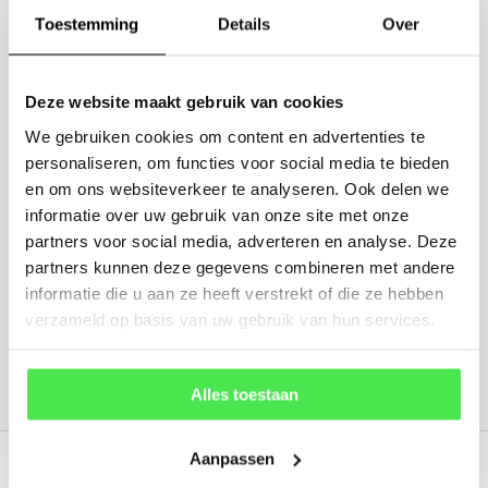
tussen? Laat het ons weten, dan
Toestemming
Details
Over
gaan we voor u kijken. Stuur ons
de plantnaam, hoogte, stamdikte en
Deze website maakt gebruik van cookies
vorm. Wilt u weten hoe uw plant of
We gebruiken cookies om content en advertenties te
boom er ongeveer eruit ziet? We
personaliseren, om functies voor social media te bieden
kunnen u een foto sturen.
en om ons websiteverkeer te analyseren. Ook delen we
informatie over uw gebruik van onze site met onze
info@tuinplantenbezorgd.nl
partners voor social media, adverteren en analyse. Deze
partners kunnen deze gegevens combineren met andere
06 45 601 508 (tijdelijk niet bereikbaar)
informatie die u aan ze heeft verstrekt of die ze hebben
verzameld op basis van uw gebruik van hun services.
156
customers give us a
4.7
/
5
at
Alles toestaan
Recent bekeken
Aanpassen