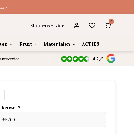
eer>
0
Klantenservice
ten
Fruit
Materialen
ACTIES
4.7
/
5
antservice
 keuze:
*