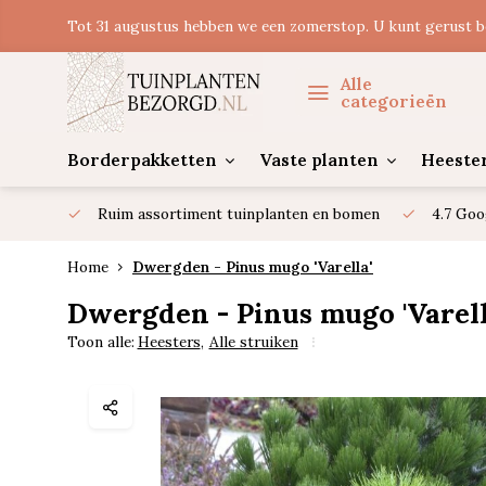
Tot 31 augustus hebben we een zomerstop. U kunt gerust b
Alle
categorieën
Borderpakketten
Vaste planten
Heeste
Ruim assortiment tuinplanten en bomen
4.7 Goo
Home
Dwergden - Pinus mugo 'Varella'
Dwergden - Pinus mugo 'Varell
Toon alle:
Heesters
,
Alle struiken