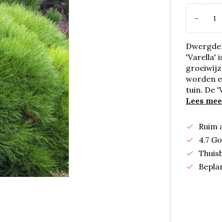
-
Dwergden
'Varella'
groeiwijz
worden en
tuin. De 
Lees mee
Ruim 
4.7 G
Thuis
Bepla