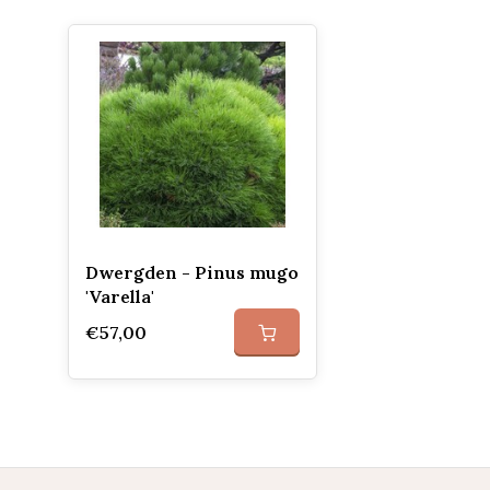
Dwergden - Pinus mugo
'Varella'
€57,00