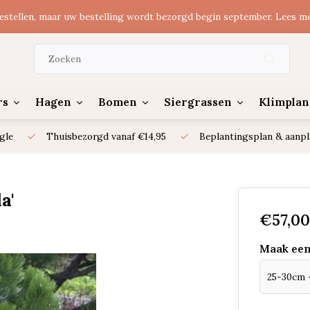
estellen, maar uw bestelling wordt bezorgd begin september. Lees m
rs
Hagen
Bomen
Siergrassen
Klimplan
gle
Thuisbezorgd vanaf €14,95
Beplantingsplan & aanpl
a'
€57,00
Maak een