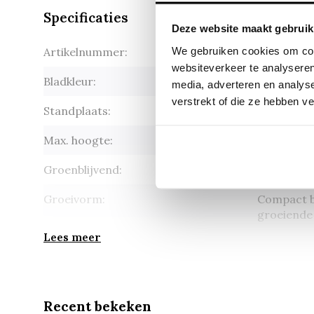
Specificaties
Deze website maakt gebruik
We gebruiken cookies om cont
Artikelnummer:
Pinus mugo
websiteverkeer te analyseren
Bladkleur:
Donkergr
media, adverteren en analys
verstrekt of die ze hebben v
Standplaats:
Zon
Max. hoogte:
Hoogte 15
Groenblijvend:
Ja
Groeivorm:
Compact b
groeiende
Lees meer
Recent bekeken