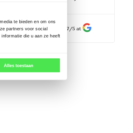
pp:
bereikbaar)
 media te bieden en om ons
156
customers give us a
4.7
/
5
at
ze partners voor social
nformatie die u aan ze heeft
Alles toestaan