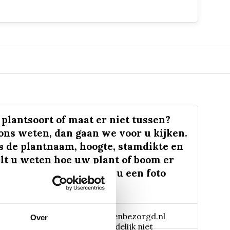
plantsoort of maat er niet tussen?
 ons weten, dan gaan we voor u kijken.
s de plantnaam, hoogte, stamdikte en
lt u weten hoe uw plant of boom er
 eruit ziet? We kunnen u een foto
 naar:
info@tuinplantenbezorgd.nl
Over
06 45 601 508 (tijdelijk niet